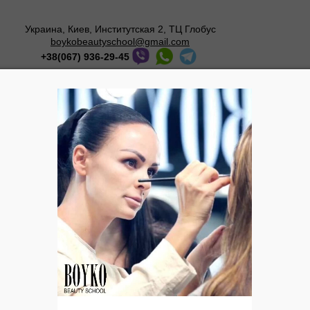
Украина, Киев, Институтская 2, ТЦ Глобус
boykobeautyschool@gmail.com
+38(067) 936-29-45
Мастер-классы
О школе
Галерея
Блог
Fashion