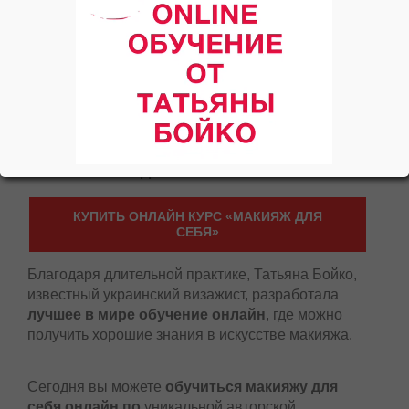
КУРС МАКИЯЖ ДЛЯ СЕБЯ ОНЛАЙН
КУПИТЬ ОНЛАЙН КУРС «МАКИЯЖ ДЛЯ
СЕБЯ»
Благодаря длительной практике, Татьяна Бойко,
известный украинский визажист, разработала
лучшее в мире обучение онлайн
, где можно
получить хорошие знания в искусстве макияжа.
Сегодня вы можете
обучиться макияжу для
себя онлайн по
уникальной авторской