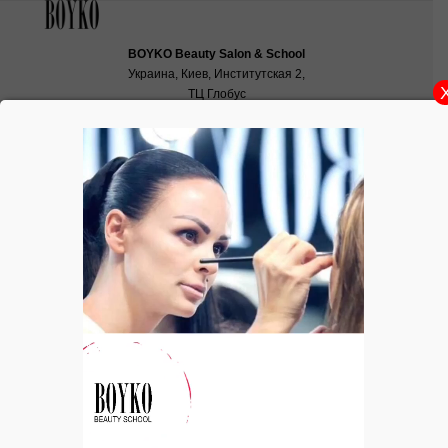
BOYKO Beauty Salon & School
Украина, Киев, Институтская 2,
ТЦ Глобус
School:
school@boyko.ua
,
+38(067)936‑29‑45
,
+38(096)497‑21‑99
ПРОДВИНУТЫЙ ОНЛАЙН КУРС
«МАКИЯЖ ДЛЯ СЕБЯ»