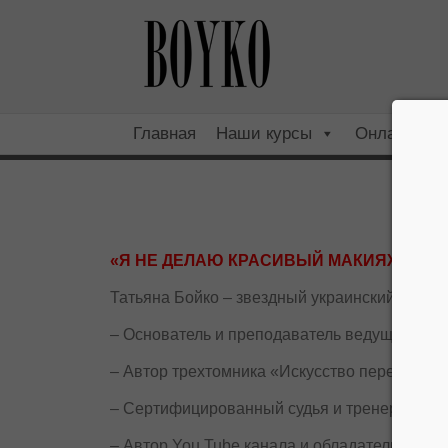
Главная
Наши курсы
Онлайн
«Я НЕ ДЕЛАЮ КРАСИВЫЙ МАКИЯЖ, Я Д
Татьяна Бойко – звездный украинский визажис
– Основатель и преподаватель ведущей в
– Автор трехтомника «Искусство перевопло
– Сертифицированный судья и тренер на на
– Автор You Tube канала и обладатель сере