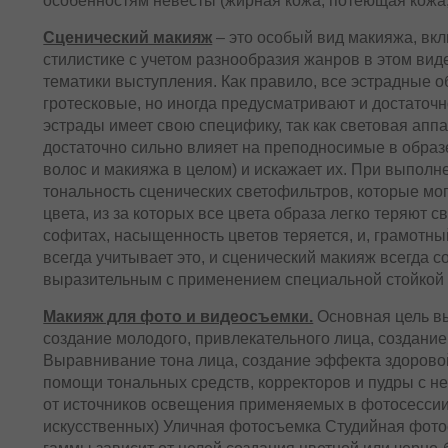
особенностям невесты (жирная кожа, потеющая кожа,
Сценический макияж
– это особый вид макияжа, вк
стилистике с учетом разнообразия жанров в этом виде 
тематики выступления. Как правило, все эстрадные о
гротесковые, но иногда предусматривают и достаточ
эстрады имеет свою специфику, так как световая апп
достаточно сильно влияет на преподносимые в образе
волос и макияжа в целом) и искажает их. При выпол
тональность сценических светофильтров, которые мо
цвета, из за которых все цвета образа легко теряют с
софитах, насыщенность цветов теряется, и, грамот
всегда учитывает это, и сценический макияж всегда 
выразительным с применением специальной стойкой 
Макияж для фото и видеосъемки.
Основная цель в
создание молодого, привлекательного лица, создание 
Выравнивание тона лица, создание эффекта здорово
помощи тональных средств, корректоров и пудры с н
от источников освещения применяемых в фотосессии
искусственных) Уличная фотосъемка Студийная фото