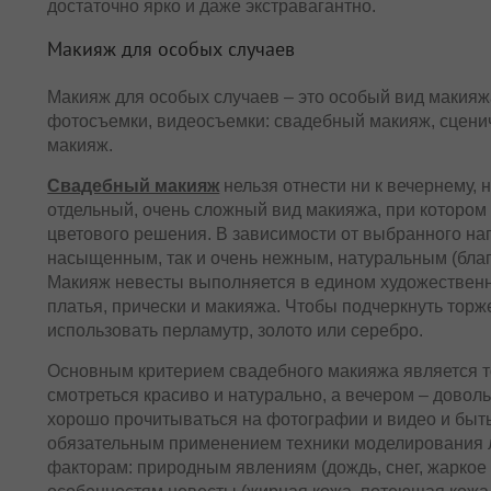
достаточно ярко и даже экстравагантно.
Макияж для особых случаев
Макияж для особых случаев – это особый вид макия
фотосъемки, видеосъемки: свадебный макияж, сцени
макияж.
Свадебный макияж
нельзя отнести ни к вечернему, н
отдельный, очень сложный вид макияжа, при котором
цветового решения. В зависимости от выбранного нап
насыщенным, так и очень нежным, натуральным (благ
Макияж невесты выполняется в едином художественн
платья, прически и макияжа. Чтобы подчеркнуть тор
использовать перламутр, золото или серебро.
Основным критерием свадебного макияжа является т
смотреться красиво и натурально, а вечером – довол
хорошо прочитываться на фотографии и видео и быт
обязательным применением техники моделирования л
факторам: природным явлениям (дождь, снег, жаркое