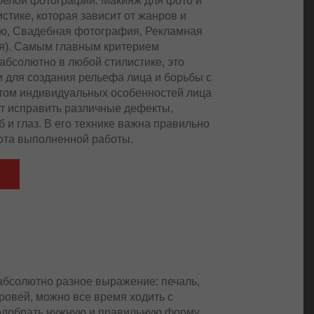
-белой фотографии. Макияж для фото и
тике, которая зависит от жанров и
Ню, Свадебная фотография, Рекламная
я). Самым главным критерием
бсолютно в любой стилистике, это
и для создания рельефа лица и борьбы с
том индивидуальных особенностей лица
т исправить различные дефекты,
б и глаз. В его технике важна правильно
тота выполненной работы.
 абсолютно разное выражение: печаль,
бровей, можно все время ходить с
добрать нужную и правильную форму,