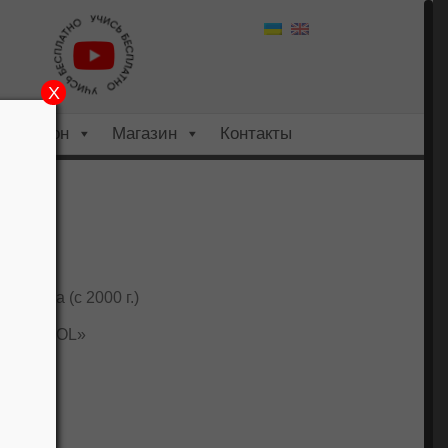
X
Салон
Магазин
Контакты
2 года (с 2000 г.)
TY SCHOOL»
иева»