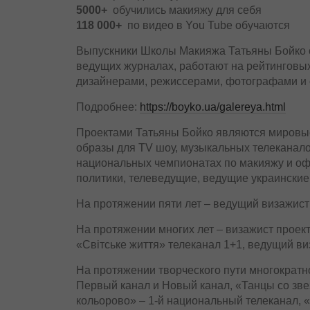
5000+
обучились макияжу для себя
118 000+
по видео в You Tube обучаются
Выпускники Школы Макияжа Татьяны Бойко с 
ведущих журналах, работают на рейтинговых 
дизайнерами, режиссерами, фотографами и 
Подробнее:
https://boyko.ua/galereya.html
Проектами Татьяны Бойко являются мировые 
образы для TV шоу, музыкальных телеканало
национальных чемпионатах по макияжу и оф
политики, телеведущие, ведущие украинские
На протяжении пяти лет – ведущий визажист 
На протяжении многих лет – визажист проек
«Світське життя» телеканал 1+1, ведущий в
На протяжении творческого пути многократн
Первый канал и Новый канал, «Танцы со зве
кольорово» – 1-й национальный телеканал, «