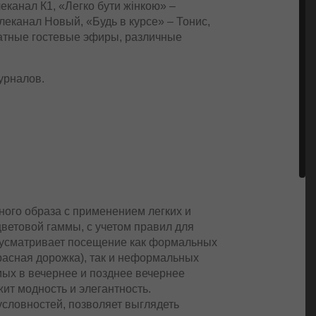
еканал К1, «Легко бути жінкою» –
леканал Новый, «Будь в курсе» – Тонис,
ратные гостевые эфиры, различные
урналов.
ного образа с применением легких и
цветовой гаммы, с учетом правил для
едусматривает посещение как формальных
асная дорожка), так и неформальных
мых в вечернее и позднее вечернее
ит модность и элегантность.
словностей, позволяет выглядеть