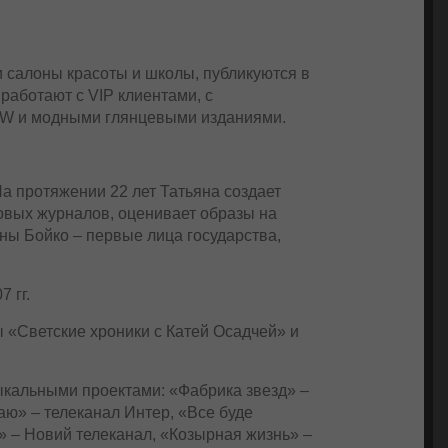
 салоны красоты и школы, публикуются в
работают с VIP клиентами, с
FW и модными глянцевыми изданиями.
а протяжении 22 лет Татьяна создает
овых журналов, оценивает образы на
ы Бойко – первые лица государства,
 гг.
 «Светские хроники с Катей Осадчей» и
ыкальными проектами: «Фабрика звезд» –
аю» – телеканал Интер, «Все буде
» – Новий телеканал, «Козырная жизнь» –