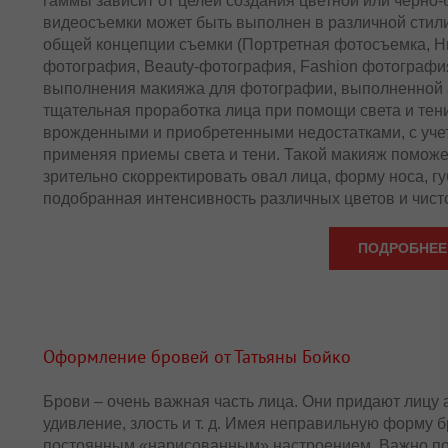
гаммы зависит от целей создания цветной или черно
видеосъемки может быть выполнен в различной стилис
общей концепции съемки (Портретная фотосъемка, 
фотография, Beauty-фотография, Fashion фотографи
выполнения макияжа для фотографии, выполненной а
тщательная проработка лица при помощи света и тен
врожденными и приобретенными недостатками, с уче
применяя приемы света и тени. Такой макияж поможе
зрительно скорректировать овал лица, форму носа, гу
подобранная интенсивность различных цветов и чис
ПОДРОБНЕЕ
Оформление бровей от Татьяны Бойко
Брови – очень важная часть лица. Они придают лицу
удивление, злость и т. д. Имея неправильную форму 
постоянным «нарисованным» настроением. Важно по