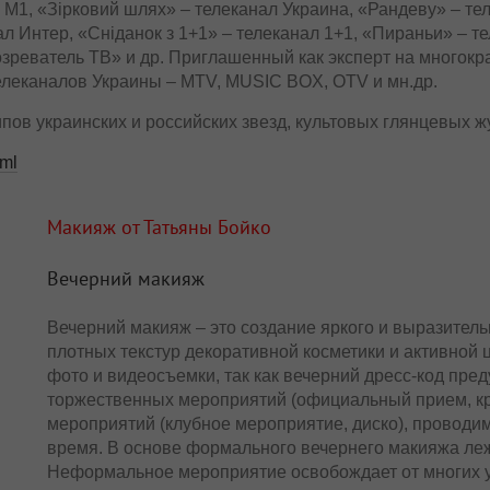
 М1, «Зірковий шлях» – телеканал Украина, «Рандеву» – тел
л Интер, «Сніданок з 1+1» – телеканал 1+1, «Пираньи» – те
зреватель ТВ» и др. Приглашенный как эксперт на многок
леканалов Украины – MTV, MUSIC BOX, OTV и мн.др.
ипов украинских и российских звезд, культовых глянцевых ж
tml
Макияж от Татьяны Бойко
Вечерний макияж
Вечерний макияж – это создание яркого и выразитель
плотных текстур декоративной косметики и активной 
фото и видеосъемки, так как вечерний дресс-код пр
торжественных мероприятий (официальный прием, кр
мероприятий (клубное мероприятие, диско), проводи
время. В основе формального вечернего макияжа леж
Неформальное мероприятие освобождает от многих у