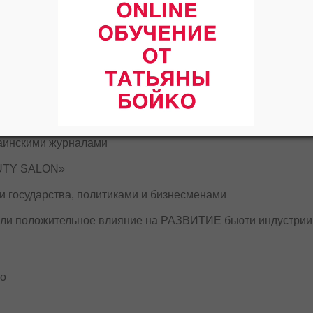
тов и выставок
ы Бойко» и «Интеллектуальный макияж Татьяны Бойко»
сах и телевизионных шоу
юти эксперт, чьи статьи опубликованы в различных журнала
раинскими журналами
AUTY SALON»
и государства, политиками и бизнесменами
зали положительное влияние на РАЗВИТИЕ бьюти индустрии
но