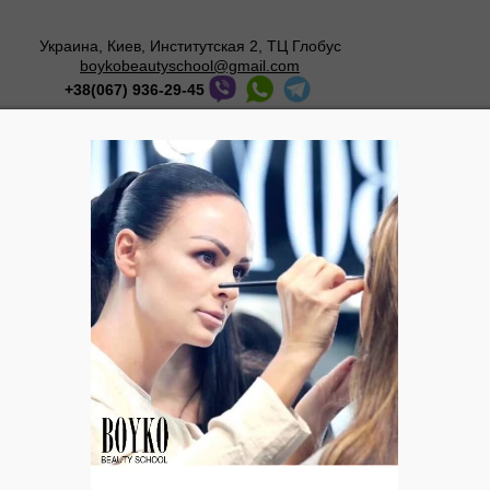
Украина, Киев, Институтская 2, ТЦ Глобус
boykobeautyschool@gmail.com
+38(067) 936-29-45
Мастер-классы
О школе
Галерея
Блог
Услуги от Татьяны Бойко
ЕЛАЮ КРАСИВЫМ ЛИЦО»
т, художник по стилю – с опытом работы в бьюти индустрии 2
 Украине Авторской Школы Макияжа и Стиля «BOYKO BEAU
щения»
циональных чемпионатах: «Чемпионат Украины» и «Кубок К
бряной кнопки