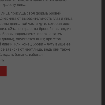
т красоту лица.
у лица присуща своя форма бровей.
дчеркивают выразительность глаз и лица
рмы длина той части дуги, которая идет
вниз. «Эталон красоты бровей» выглядит
 бровь поднимается вверх, а затем,
 длины), опускается вниз; при этом
 линии, или конец брови – чуть выше ее
все зависит от черт лица, ведь они также
облюдать баланс, избегая
лу!