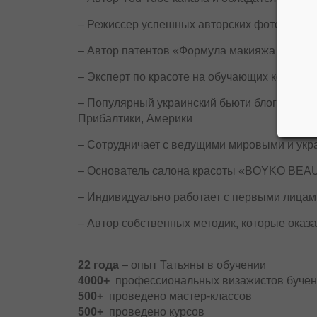
– Режиссер успешных авторских фото проек
– Автор патентов «Формула макияжа Татьян
– Эксперт по красоте на обучающих конгрес
– Популярный украинский бьюти блогер и бь
Прибалтики, Америки
– Сотрудничает с ведущими мировыми и ук
– Основатель салона красоты «BOYKO BE
– Индивидуально работает с первыми лицам
– Автор собственных методик, которые ока
22 года
– опыт Татьяны в обучении
4000+
профессиональных визажистов буче
500+
проведено мастер-классов
500+
проведено курсов