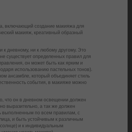
жа, включающий создание макияжа для
ческий макияж, креативный образный
и к дневному, ни к любому другому. Это
 не существует определенных правил для
равления, он может быть как ярким и
одаря использованию пастельных тонов).
ом ансамбле, который объединяет стиль
жественность события, в макияже можно
о, что он в дневном освещении должен
ьно выразительно, а так же должен
ь выполненным по всем правилам, с
ица, и быть устойчивым к различным
 солнце) и к индивидуальным