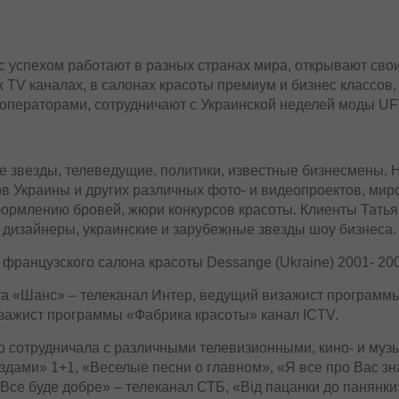
успехом работают в разных странах мира, открывают свои
TV каналах, в салонах красоты премиум и бизнес классов, 
операторами, сотрудничают с Украинской неделей моды U
звезды, телеведущие, политики, известные бизнесмены. Н
в Украины и других различных фото- и видеопроектов, мир
ормлению бровей, жюри конкурсов красоты. Клиенты Татьян
 дизайнеры, украинские и зарубежные звезды шоу бизнеса.
французского салона красоты Dessange (Ukraine) 2001- 2007
та «Шанс» – телеканал Интер, ведущий визажист программы
изажист программы «Фабрика красоты» канал ICTV.
о сотрудничала с различными телевизионными, кино- и муз
здами» 1+1, «Веселые песни о главном», «Я все про Вас зн
Все буде добре» – телеканал СТБ, «Від пацанки до панянки