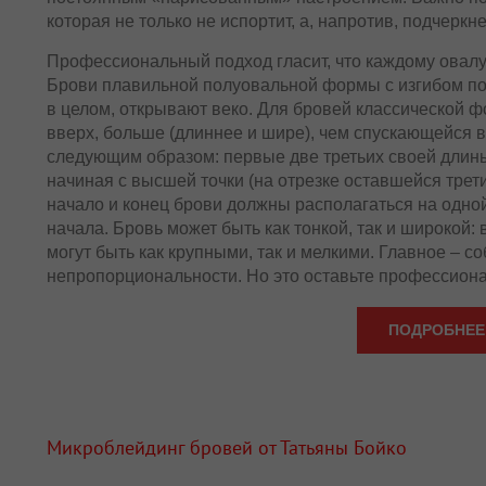
которая не только не испортит, а, напротив, подчеркне
Профессиональный подход гласит, что каждому овал
Брови плавильной полуовальной формы с изгибом по
в целом, открывают веко. Для бровей классической фо
вверх, больше (длиннее и шире), чем спускающейся 
следующим образом: первые две третьих своей длины
начиная с высшей точки (на отрезке оставшейся трети
начало и конец брови должны располагаться на одной
начала. Бровь может быть как тонкой, так и широкой: 
могут быть как крупными, так и мелкими. Главное – с
непропорциональности. Но это оставьте профессиона
ПОДРОБНЕЕ
Микроблейдинг бровей от Татьяны Бойко