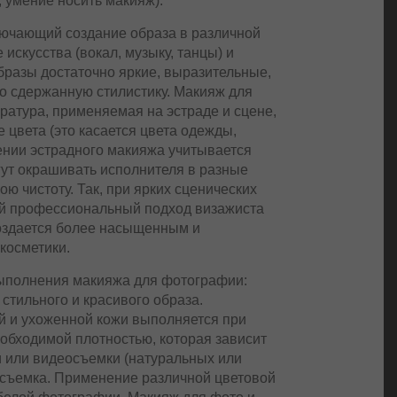
 умение носить макияж).
лючающий создание образа в различной
искусства (вокал, музыку, танцы) и
бразы достаточно яркие, выразительные,
но сдержанную стилистику. Макияж для
аратура, применяемая на эстраде и сцене,
 цвета (это касается цвета одежды,
нении эстрадного макияжа учитывается
гут окрашивать исполнителя в разные
вою чистоту. Так, при ярких сценических
ный профессиональный подход визажиста
создается более насыщенным и
косметики.
ыполнения макияжа для фотографии:
стильного и красивого образа.
й и ухоженной кожи выполняется при
еобходимой плотностью, которая зависит
 или видеосъемки (натуральных или
съемка. Применение различной цветовой