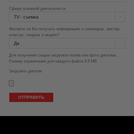

Для получения скидки загрузите копию или фото диплома.
Размер ограничения для каждого файла 9.8 MB
Загрузить диплом
Сомневаешься? Не знаешь что выбрать?
Приходи на консультацию в Boyko Beauty School и
узнай чего ты сможешь достигнуть по окончанию
обучения
и почему нас называют лучшими в своем деле.