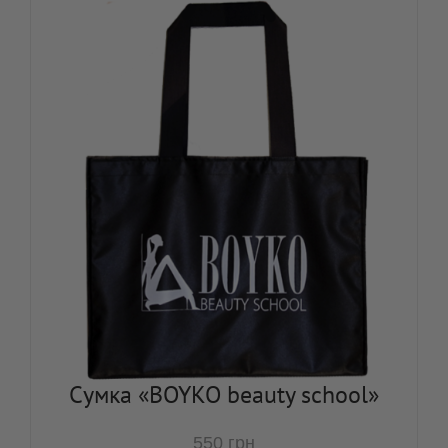
Сумка «BOYKO beauty school»
550
грн
В корзину
Корзина