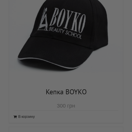
Кепка BOYKO
300
грн
В корзину