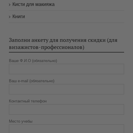
визажистов-профессионалов)
Ваше Ф.И.О (обязательно)
Ваш e-mail (обязательно)
Контактный телефон
Место учебы
Сфера основной деятельности

Желаете ли Вы получать информацию о семинарах, мастер-
классах, скидках и акциях?