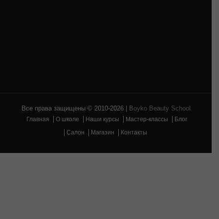
Приходи на консультацию в Boyko Beauty School и
узнай чего ты сможешь достигнуть по окончанию
обучения
и почему нас называют лучшими в своем деле.
ЗАПИСАТЬСЯ НА КОНСУЛЬТАЦИЮ