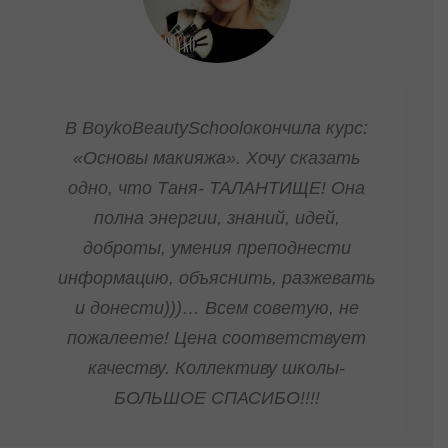
коллектив Школы Тани Бойко!!! За
то, что вы вообще есть и за то,
что я к вам попала!! Вы команда
профессионалов!!! После окончания
курса HairStyling лишний раз
убедилась, что после вас в Украине
больше не куда идти….ВЫ
ЛУЧШИЕ!!! Самое главное — это
начальная база и она у нас после
окончания BoykoBeautySchool уже
достаточно сильная и самая
разнообразная! СПАСИБО, я думала
никогда не смогу сделать такой
красивый макияж и прическу, но
школа научила!!! Теперь очень жду