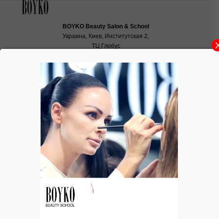
BOYKO Beauty Salon & School
Украина, Киев, Институтская 2,
ТЦ Глобус
School:
school@boyko.ua
,
+38(067)936‑29‑45
,
+38(096)497‑21‑99
Урок «МАКИЯЖ ДЛЯ СЕБЯ»
Урок «МАКИЯЖ ДЛЯ СЕБЯ»