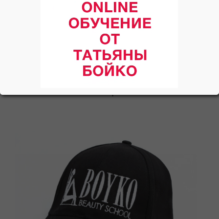
косметики
ВOYKO Professional
MakeUP
Категории