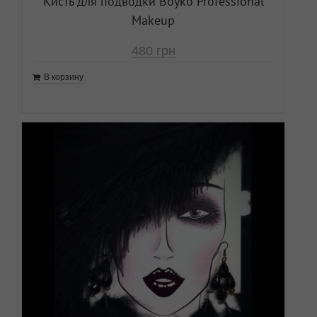
Кисть для подводки Boyko Professional
Makeup
480
грн
В корзину