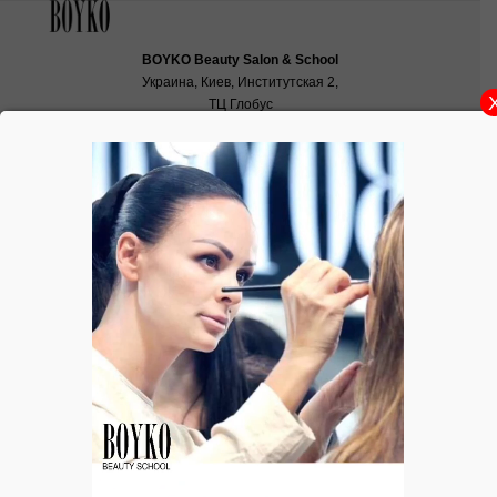
BOYKO Beauty Salon & School
Украина, Киев, Институтская 2,
ТЦ Глобус
School:
school@boyko.ua
,
+38(067)936‑29‑45
,
+38(096)497‑21‑99
BOYKO PROFESSIONAL MAKEUP
SHOP
Интернет-магазин