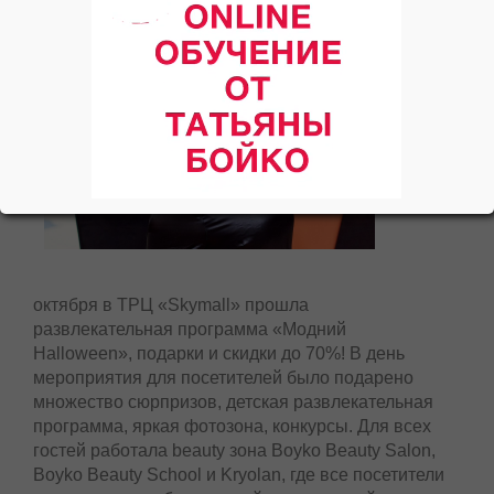
октября в ТРЦ «Skymall» прошла
развлекательная программа «Модний
Halloween», подарки и скидки до 70%! В день
мероприятия для посетителей было подарено
множество сюрпризов, детская развлекательная
программа, яркая фотозона, конкурсы. Для всех
гостей работала beauty зона Boyko Beauty Salon,
Boyko Beauty Sсhool и Kryolan, где все посетители