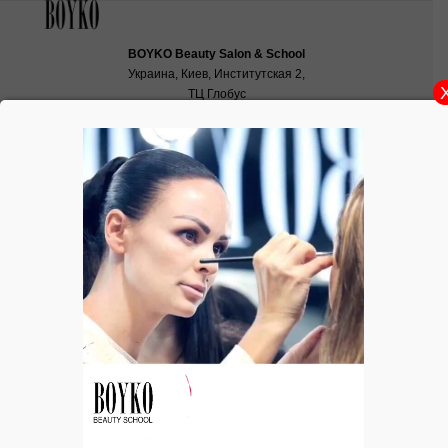
BOYKO Beauty Salon & School
Украина, Киев, Институтская 2,
ТЦ Глобус
School:
school@boyko.ua
,
+38(067)936‑29‑45
,
+38(096)497‑21‑99
«Модний Halloween» в ТРЦ «Skymall»
28