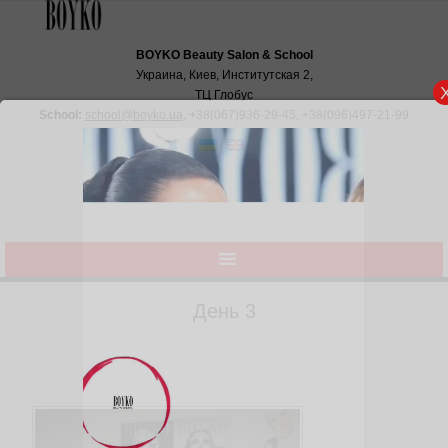
BOYKO Beauty Salon & School
Украина, Киев, Институтская 2,
ТЦ Глобус
School:
school@boyko.ua
,
+38(067)936‑29‑45
,
+38(096)497‑21‑99
День 3