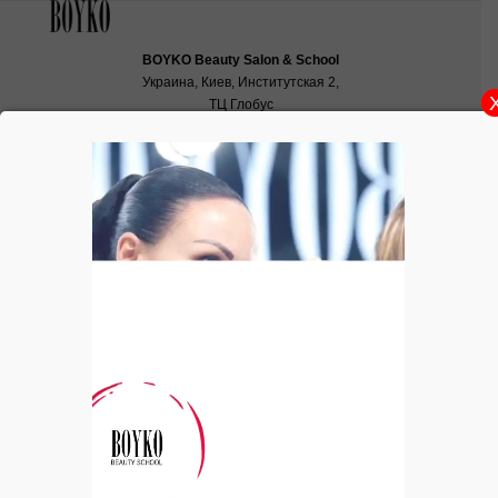
BOYKO Beauty Salon & School
Украина, Киев, Институтская 2,
ТЦ Глобус
School:
school@boyko.ua
,
+38(067)936‑29‑45
,
+38(096)497‑21‑99
Журнал «ELLE»