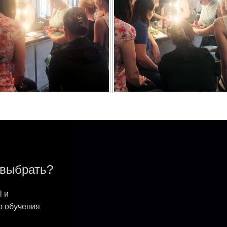
 выбрать?
l и
ю обучения