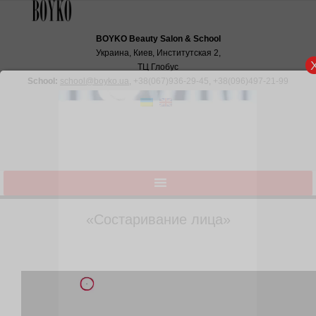
BOYKO Beauty Salon & School
Украина, Киев, Институтская 2,
ТЦ Глобус
School:
school@boyko.ua
,
+38(067)936‑29‑45
,
+38(096)497‑21‑99
«Состаривание лица»