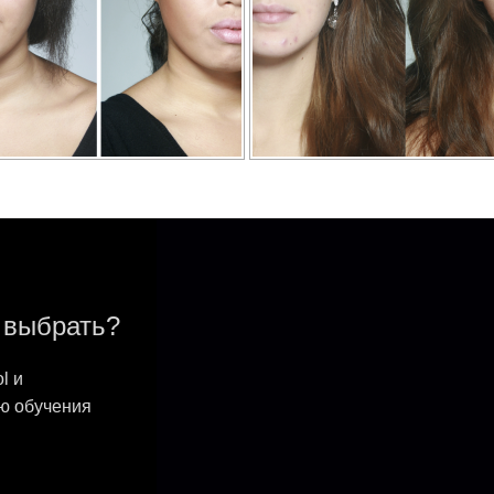
 выбрать?
l и
ию обучения