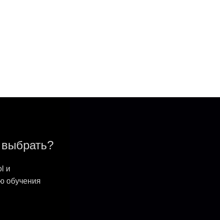
 выбрать?
l и
ию обучения