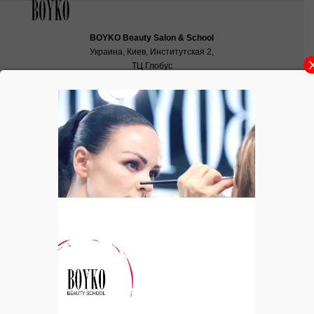
BOYKO Beauty Salon & School
Украина, Киев, Институтская 2,
ТЦ Глобус
School:
school@boyko.ua
,
+38(067)936‑29‑45
,
+38(096)497‑21‑99
Журнал CosmoLady