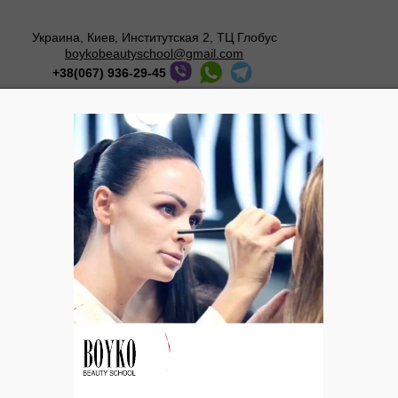
Украина, Киев, Институтская 2, ТЦ Глобус
boykobeautyschool@gmail.com
+38(067) 936-29-45
Мастер-классы
О школе
Галерея
Блог
20-летие фитнесс клуба «Фаворит»