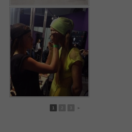
1
2
3
►