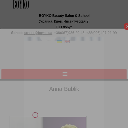
BOYKO Beauty Salon & School
Украина, Киев, Институтская 2,
ТЦ Глобус
School:
school@boyko.ua
,
+38(067)936‑29‑45
,
+38(096)497‑21‑99
Anna Bublik