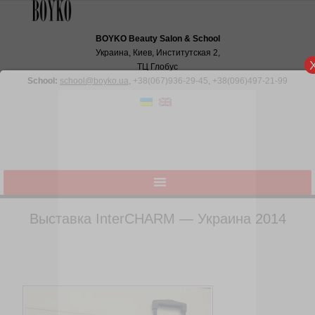
BOYKO Beauty Salon & School
Украина, Киев, Институтская 2,
ТЦ Глобус
School:
school@boyko.ua
,
+38(067)936‑29‑45
,
+38(096)497‑21‑99
Выставка InterCHARM — Украина 2014