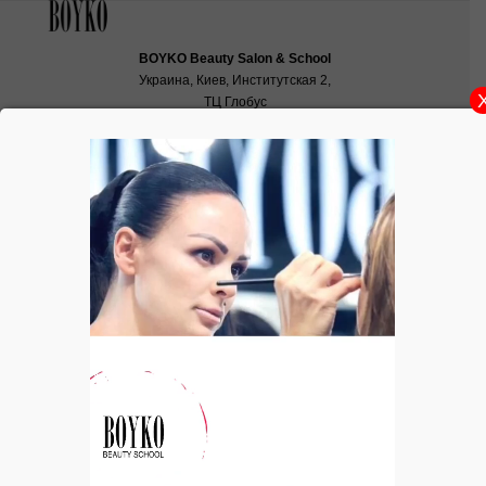
BOYKO Beauty Salon & School
Украина, Киев, Институтская 2,
ТЦ Глобус
School:
school@boyko.ua
,
+38(067)936‑29‑45
,
+38(096)497‑21‑99
Выставка-продажа аксессуаров
украинских дизайнеров…