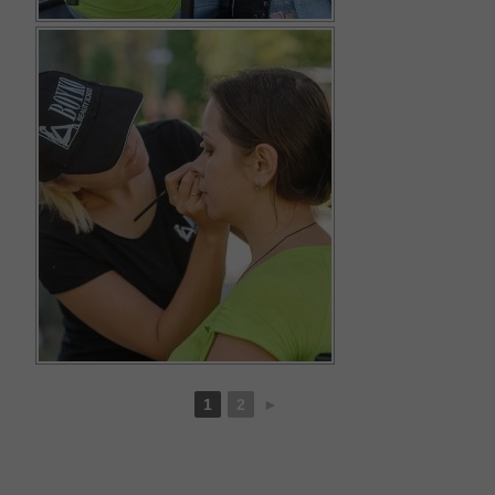
1
2
►