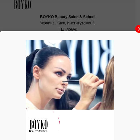
BOYKO Beauty Salon & School
Украина, Киев, Институтская 2,
ТЦ Глобус
School:
school@boyko.ua
,
+38(067)936‑29‑45
,
+38(096)497‑21‑99
ЛИЗА Family Day 1 осень