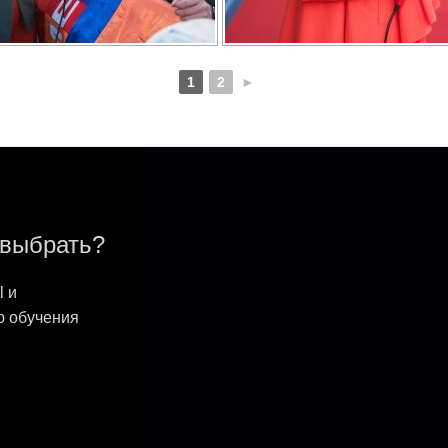
1
2
►
 выбрать?
l и
ю обучения