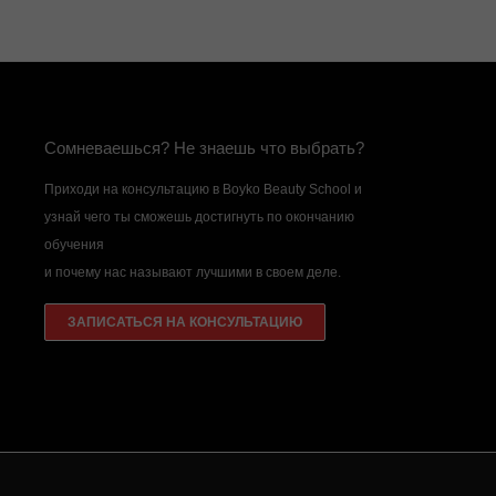
Локальный срединный пилинг (ТСA) 1 зона:
Время: 30 мин.
Цена: 1200 грн.
Сомневаешься? Не знаешь что выбрать?
Приходи на консультацию в Boyko Beauty School и
узнай чего ты сможешь достигнуть по окончанию
обучения
и почему нас называют лучшими в своем деле.
ЗАПИСАТЬСЯ НА КОНСУЛЬТАЦИЮ