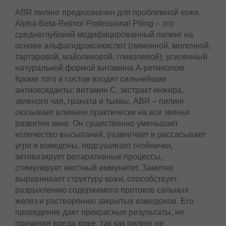
ABR ПИЛИНГ ДЛЯ ПРОБЛЕМНОЙ КОЖИ
ABR пилинг предназначен для проблемной кожи.
Alpha-Beta-Retinol Professional Piling – это
среднеглубокий модифицированный пилинг на
основе альфагидроксикислот (лимонной,
молочной, тартаровой, майоликовой,
гликолевой), усиленный натуральной формой
витамина А-ретинолом. Кроме того в состав
входят сильнейшие антиоксиданты: витамин С,
экстракт инжира, зеленого чая, граната и тыквы.
ABR – пилинг оказывает влияние практически на
все звенья развития акне. Он существенно
уменьшает количество высыпаний, размягчает и
рассасывает угри и комедоны, подсушивает
гнойнички, активизирует репаративные
процессы, стимулирует местный иммунитет.
Заметно выравнивает структуру кожи,
способствует разрыхлению содержимого
протоков сальных желез и растворению