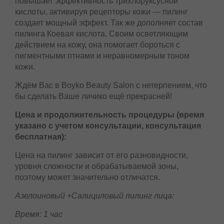
клеток кожи, отвечающих за синтез коллагена, что
в итоге придает упругость коже.
В комбинации с перекисью водорода, которая
повышает эффективность трихлоруксусной
кислоты, активируя рецепторы кожи — пилинг
создает мощный эффект. Так же дополняет
состав пилинга Коевая кислота. Своим
осветляющим действием на кожу, она помогает
бороться с пигментными птнами и
неравномерным тоном кожи.
Ждём Вас в Boyko Beauty Salon с нетерпением,
что бы сделать Ваше личико ещё прекрасней!
Цена и продолжительность процедуры
(время указано с учетом консультации,
консультация бесплатная):
Цена на пилинг зависит от его разновидности,
уровня сложности и обрабатываемой зоны,