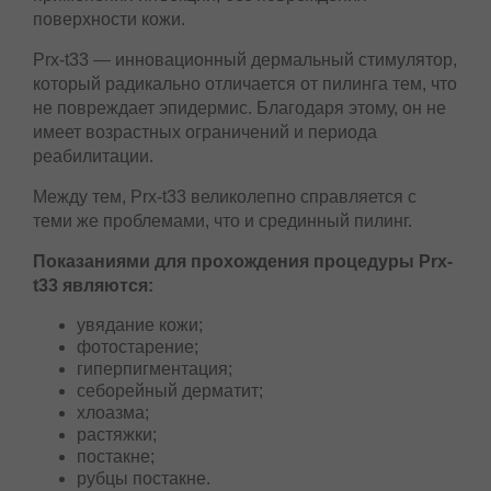
PRX — T33 ПИЛИНГ
PRX — T33 терапия — инновационная
технология ремоделирования и ревитализации
дермы без применения инъекций, без
повреждения поверхности кожи.
Prx-t33 — инновационный дермальный
стимулятор, который радикально отличается от
пилинга тем, что не повреждает эпидермис.
Благодаря этому, он не имеет возрастных
ограничений и периода реабилитации.
Между тем, Prx-t33 великолепно справляется с
теми же проблемами, что и срединный пилинг.
Показаниями для прохождения процедуры
Prx-t33 являются:
увядание кожи;
фотостарение;
гиперпигментация;