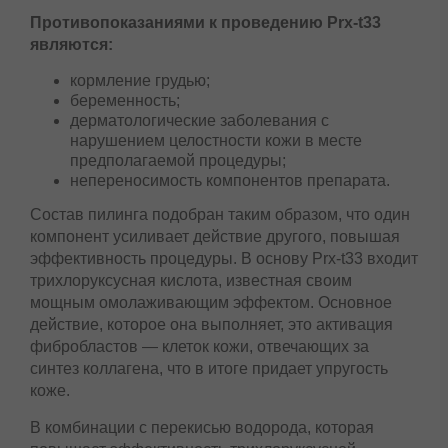
себорейный дерматит;
хлоазма;
растяжки;
постакне;
рубцы постакне.
Противопоказаниями к проведению Prx-t33
являются:
кормление грудью;
беременность;
дерматологические заболевания с
нарушением целостности кожи в месте
предполагаемой процедуры;
непереносимость компонентов препарата.
Состав пилинга подобран таким образом, что
один компонент усиливает действие другого,
повышая эффективность процедуры. В основу
Prx-t33 входит трихлоруксусная кислота,
известная своим мощным омолаживающим
эффектом. Основное действие, которое она
выполняет, это активация фибробластов —