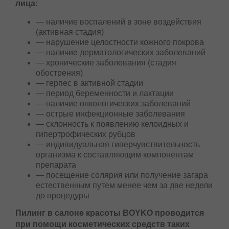
Противопоказания для проведения пилинга
лица:
— наличие воспалений в зоне воздействия
(активная стадия)
— нарушение целостности кожного покрова
— наличие дерматологических заболеваний
— хронические заболевания (стадия
обострения)
— герпес в активной стадии
— период беременности и лактации
— наличие онкологических заболеваний
— острые инфекционные заболевания
— склонность к появлению келоидных и
гипертрофических рубцов
— индивидуальная гиперчувствительность
организма к составляющим компонентам
препарата
— посещение солярия или получение
загара естественным путем менее чем за
две недели до процедуры
Пилинг в салоне красоты BOYKO проводится