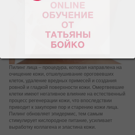
Пилинг лица – процедура, которая направлена
на очищение кожи, отшелушивание ороговевших
клеток, удаление вредных примесей и создания
ровной и гладкой поверхности кожи.
Омертвевшие клетки имеют негативное влияние
на естественный процесс регенерации кожи, что
впоследствии приводит к закупорке пор и
старению кожи лица. Пилинг обновляет
эпидермис, тем самым стимулирует кислородное
питание, усиливает выработку коллагена и
эластина кожи.