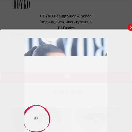
BOYKO Beauty Salon & School
Украина, Киев, Институтская 2,
ТЦ Глобус
School:
school@boyko.ua
,
+38(067)936‑29‑45
,
+38(096)497‑21‑99
Пилинг кожи