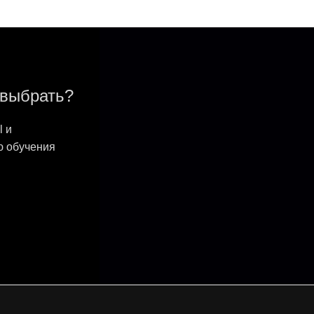
 выбрать?
l и
ю обучения