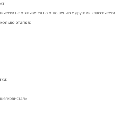
кт
тически не отличается по отношению с другими классическ
колько этапов:
тки:
«шелковистая»