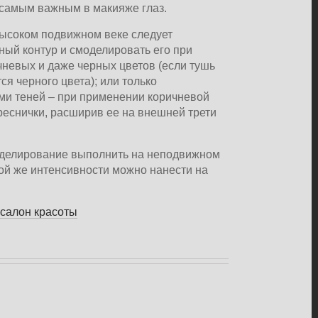
 самым важным в макияже глаз.
ысоком подвижном веке следует
ый контур и смоделировать его при
евых и даже черных цветов (если тушь
я черного цвета); или только
и теней – при применении коричневой
еснички, расширив ее на внешней трети
оделирование выполнить на неподвижном
й же интенсивности можно нанести на
салон красоты