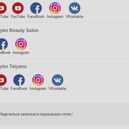
ube
YouTube
FaceBook
Instagram
VKontakte
ko Beauty Salon
Book
Instagram
ko Tatyana
ube
FaceBook
Instagram
VKontakte
оделиться записью в социальных сетях!