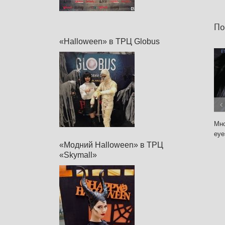
Пох
«Halloween» в ТРЦ Globus
Мног
eyes
«Модний Halloween» в ТРЦ
«Skymall»