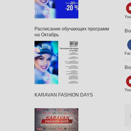
YouT
Расписание обучающих программ
Boy
на Октабрь
Face
Boy
YouT
KARAVAN FASHION DAYS
П