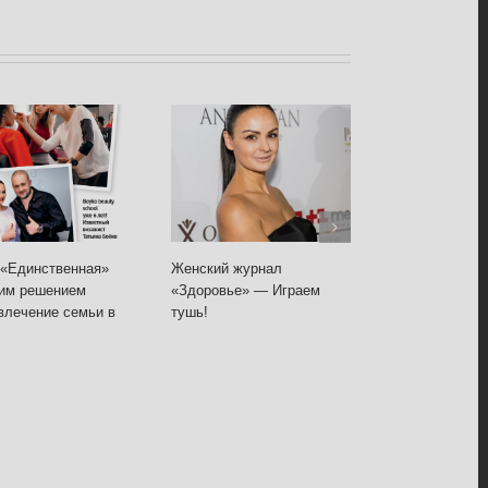
Единственная»
Женский журнал
Женский журн
м решением
«Здоровье» — Играем
«Здоровье» —
лечение семьи в
тушь!
основа!