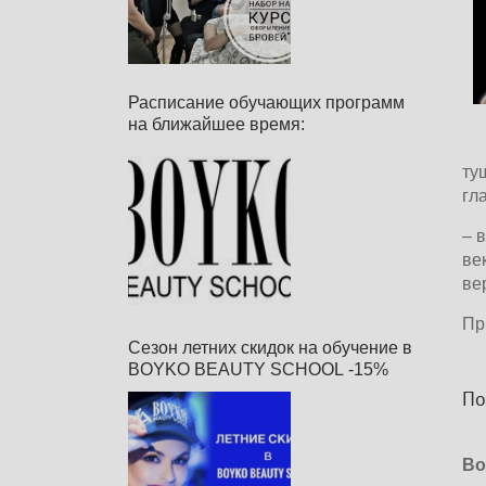
Расписание обучающих программ
на ближайшее время:
туш
глаз
– в
век
вер
При
Сезон летних скидок на обучение в
BOYKO BEAUTY SCHOOL -15%
Под
Boy