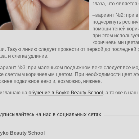
глаза, что является
–вариант №2: при в
подчеркнуть ресничн
помощи теней коричн
при этом используетс
коричневыми цветам
и. Такую линию следует провести от первой до последней р
а, и слегка удлинив.
ариант №3: при маленьком подвижном веке следует все м
е светлым коричневым цветом. При необходимости цвет это
хнее подвижное веко и, возможно, нижнее.
глашаю на
обучение в Boyko Beauty School
, а также в наш
писывайтесь на нас в социальных сетях
ko Beauty School