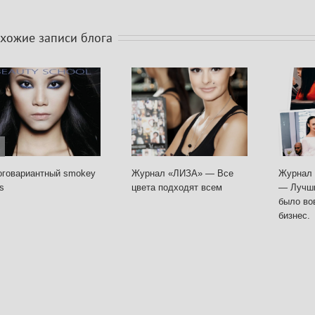
ожие записи блога
овариантный smokey
Журнал «ЛИЗА» — Все
Журнал «
цвета подходят всем
— Лучши
было вов
бизнес.