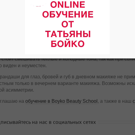
за тем, если есть пр
зоне плотность тона
если проблем нет – с
ри маленьком подвижном веке не стоит применять четкие и
водкой, карандашом или аквагримом. Направив цвет ближе 
ньшить глаза. Исключением к применению этой схемы явля
вижное веко.
е стоит смешивать теплые и холодные тона, так как при сол
о виден и неуместен.
арандаши для глаз, бровей и губ в дневном макияже не при
стным только в вечернем варианте макияжа. Возможны искл
ой асимметрии.
глашаю на
обучение в Boyko Beauty School
, а также в наш
писывайтесь на нас в социальных сетях