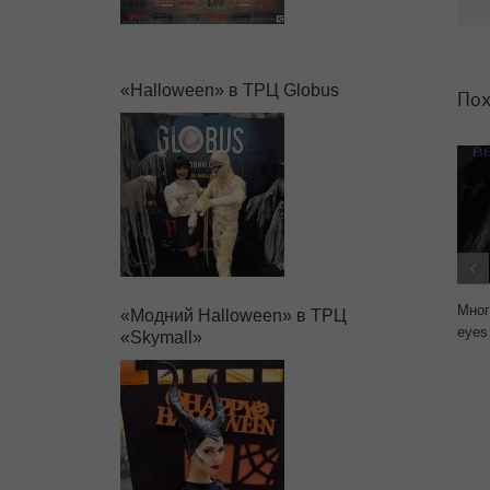
«Halloween» в ТРЦ Globus
Пох
Мног
«Модний Halloween» в ТРЦ
eyes
«Skymall»