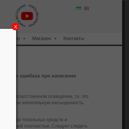
X
Салон
Магазин
Контакты
а.
основных ошибках при нанесении
а при искусственном освещении, т.к. это
сения и не желательную насыщенность
х текстур тональных средств и
ой единой плотностью. Следует следить