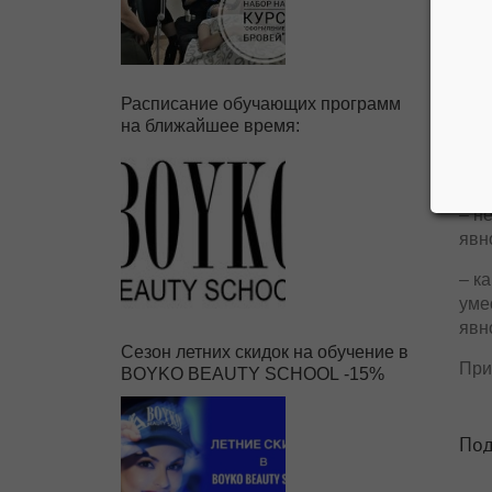
– п
Расписание обучающих программ
под
на ближайшее время:
уме
под
– н
явн
– к
уме
явн
Сезон летних скидок на обучение в
При
BOYKO BEAUTY SCHOOL -15%
Под