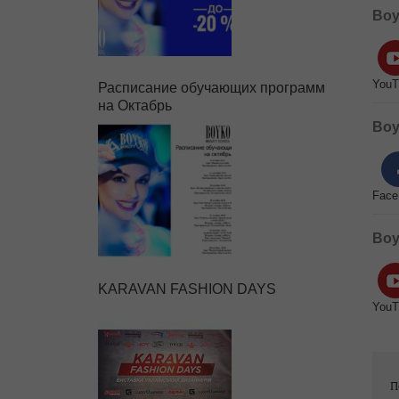
Boy
YouT
Расписание обучающих программ
на Октабрь
Boy
Face
Boy
KARAVAN FASHION DAYS
YouT
П