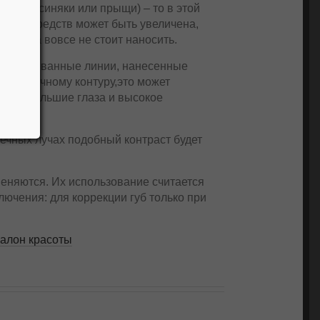
облема (синяки или прыщи) – то в этой
льных средств может быть увеличена,
редства вовсе не стоит наносить.
 растушеванные линии, нанесенные
к ресничному контуру,это может
ются большие глаза и высокое
нечных лучах подобный контраст будет
меняются. Их использование считается
ючения: для коррекции губ только при
салон красоты