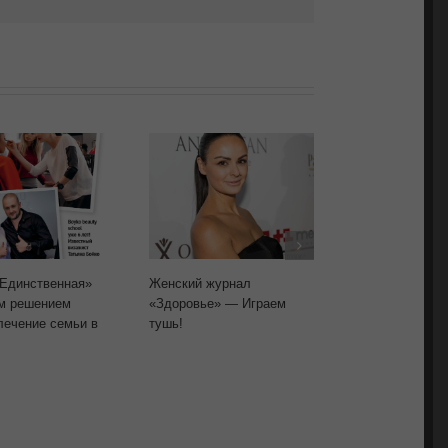
Единственная»
Женский журнал
Женский журн
м решением
«Здоровье» — Играем
«Здоровье» —
лечение семьи в
тушь!
основа!