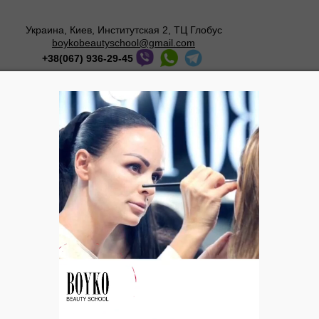
Украина, Киев, Институтская 2, ТЦ Глобус
boykobeautyschool@gmail.com
+38(067) 936-29-45
Мастер-классы
О школе
Галерея
Блог
новных ошибок при нанесении дневного макияж
Татьяна Бойко об 
дневного макияжа
– выполнение макияж
даст плотность нане
цветовой гаммы
– применение плотны
нанесение их сплошн