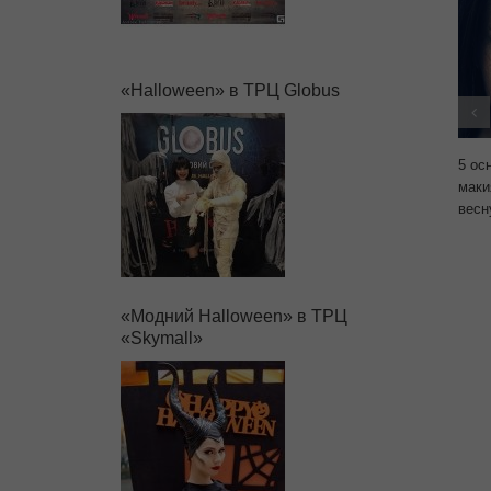
«Halloween» в ТРЦ Globus
5 ос
маки
весн
«Модний Halloween» в ТРЦ
«Skymall»