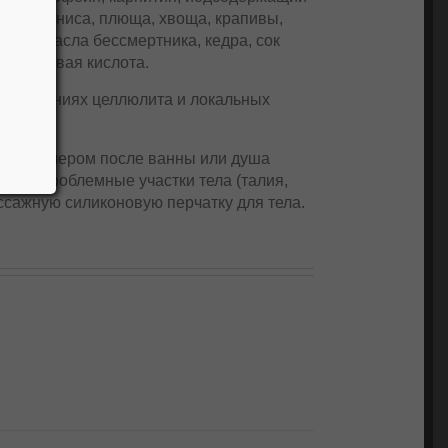
 ююба, аниса, плюща, хвоща, крапивы,
рные масла бессмертника, кедра, сок
алициловая кислота.
проявлениях целлюлита и локальных
.
или вечером после ванны или душа
 на проблемные участки тела (талия,
ссажную силиконовую перчатку для тела.