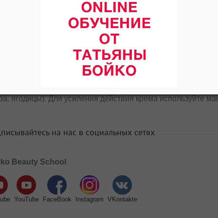
комплекс, экстракты
берёзовой коры, эфи
чёрного камарина, с
Рекомендуется при 
жировых отложениях
Применение:
Утром 
есите массажными движениями небольшое количество крема
ра, ягодицы). Для усиления действия крема используйте ма
писывайтесь на нас в социальных сетях
ko Beauty School
ube
YouTube
FaceBook
Instagram
VKontakte