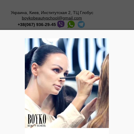
Украина, Киев, Институтская 2, ТЦ Глобус
boykobeautyschool@gmail.com
+38(067) 936-29-45
Мастер-классы
О школе
Галерея
Блог
Crème Anti-C
Антицеллюлитный 
Действие:
Бережно 
эпидермиса, стимул
микроциркуляцию кр
уменьшает проявлен
эластичность кожи,
зон, поражённых це
Активные ингреди