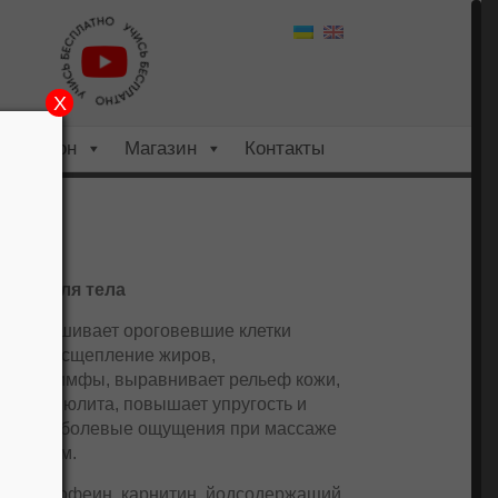
X
Салон
Магазин
Контакты
крем для тела
отшелушивает ороговевшие клетки
ирует расщепление жиров,
ови и лимфы, выравнивает рельеф кожи,
ия целлюлита, повышает упругость и
 снижает болевые ощущения при массаже
ллюлитом.
енты:
Кофеин, карнитин, йодсодержащий