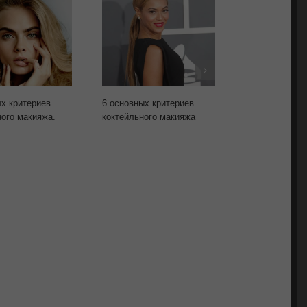
ых критериев
6 основных критериев
5 основных пр
ого макияжа.
коктейльного макияжа
применения цв
создания стил
вечернего мак