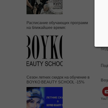
Расписание обучающих программ
на ближайшее время:
нан
бед
Под
Сезон летних скидок на обучение в
Boy
BOYKO BEAUTY SCHOOL -15%
YouT