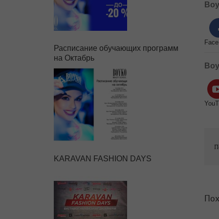
Boy
Face
Расписание обучающих программ
на Октабрь
Boy
YouT
П
KARAVAN FASHION DAYS
Пох