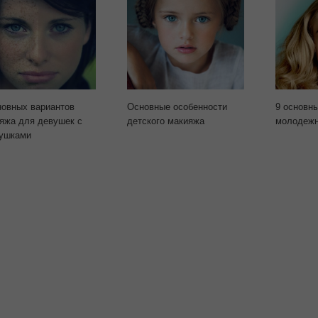
новных вариантов
Основные особенности
9 основн
яжа для девушек с
детского макияжа
молодежн
ушками