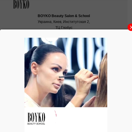
BOYKO Beauty Salon & School
Украина, Киев, Институтская 2,
ТЦ Глобус
School:
school@boyko.ua
,
+38(067)936‑29‑45
,
+38(096)497‑21‑99
Художественный прием света и тени
при моделировании губ