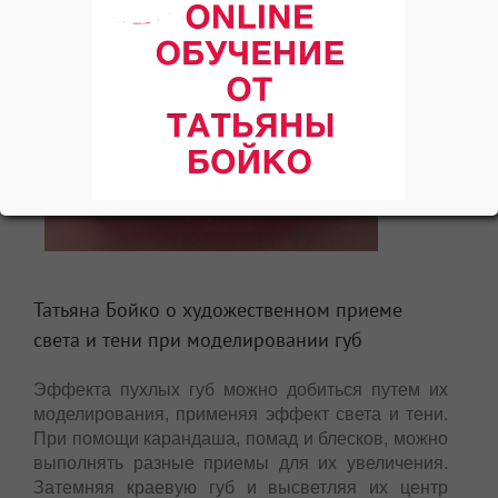
Татьяна Бойко о художественном приеме
света и тени при моделировании губ
Эффекта пухлых губ можно добиться путем их
моделирования, применяя эффект света и тени.
При помощи карандаша, помад и блесков, можно
выполнять разные приемы для их увеличения.
Затемняя краевую губ и высветляя их центр