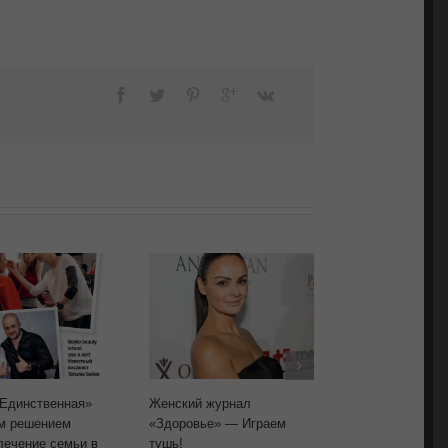
Единственная»
Женский журнал
Женский журн
м решением
«Здоровье» — Играем
«Здоровье» —
лечение семьи в
тушь!
основа!