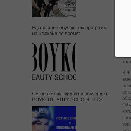
Расписание обучающих программ
на ближайшее время:
кра
пом
кон
В 4
аме
бол
ест
Сезон летних скидок на обучение в
обр
BOYKO BEAUTY SCHOOL -15%
Объ
кот
сов
кор
это