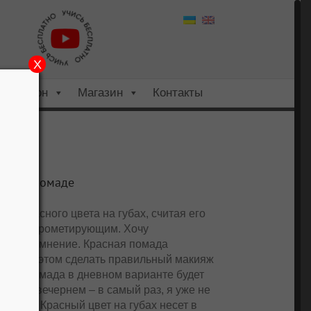
X
Салон
Магазин
Контакты
расной помаде
ся красного цвета на губах, считая его
ом компрометирующим. Хочу
ибочное мнение. Красная помада
ное при этом сделать правильный макияж
расная помада в дневном варианте будет
, но в вечернем – в самый раз, я уже не
браза… Красный цвет на губах несет в