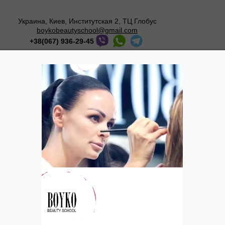
Украина, Киев, Институтская 2, ТЦ Глобус
boykobeautyschool@gmail.com
+38(067) 936-29-45
Мастер-классы
О школе
Галерея
Блог
Красная помада
Татьяна Бойко о к
Многие женщины боят
вульгарным и слишк
опровергнуть их ош
подходит всем, глав
глаз. Конечно же, к
смотреться неуместно
говорю о создании о