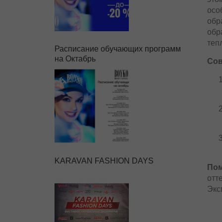
осо
обр
обр
теп
Расписание обучающих программ
на Октабрь
Сов
KARAVAN FASHION DAYS
Пом
отт
Экс