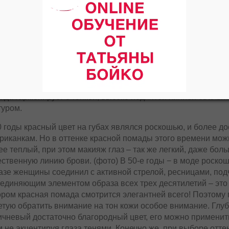
себе некий шарм и р
ассоциируется со ст
пронаблюдать в женск
чем и схема макияжа
активности теней, а
породил понятие гла
понятия, приписана 
сной помадой можно пронаблюдать на фотографиях Марле́н 
ада гармонирует с тонкой, высоко поднятой линией оваль
туром.
0 годы красный цвет на губах являлся роскошью, и более д
риканкам. Но в оттенке красной помады этого времени мож
ее теплый, при этом макияж глаз – так же легкий, даже бол
ественную линию брови. (фото) В 50-е годы − в моде роско
азе женщины соединил с активной стрелой, ресницами, под
единяющим элементом образа всех трех десятилетий – это 
ором красная помада смотрится элегантней всего! Поэтому
етую обратить внимание на тон кожи особое внимание. Глу
ичневый достаточно благородный цвет, его можно применить
м не акцентируя глаза тенями. Конечно же, при выборе отте