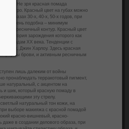
оскошь. Не зря красная помада
илем ретро. Красный цвет на губах можно
их образах 30-х, 40-х, 50-х годов, при
 глаз очень подобна – минимум
кцент на ресничный контур. Красный цвет
мур, история зарождения которого как
к 30-м годам ХХ века. Тенденции с
Ди́трих, Джин Харлоу. Здесь красная
ной формы брови, и активным ресничным
оступен лишь далеким от войны
но пронаблюдать терракотовый пигмент,
ьше натуральный, с акцентом на
шь и шик, который красную помаду в
черкивающими эту стрелу.
светлый натуральный тон кожи, на
 при выборе макияжа с красной помадой
бокий красно-вишневый, красно-
 даже в создании делового образа, при
нка учитывайте стилистику образа, и