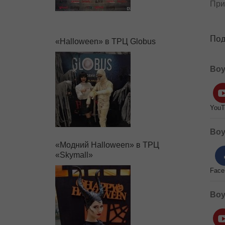
При
Под
«Halloween» в ТРЦ Globus
Boy
YouT
Boy
«Модний Halloween» в ТРЦ
«Skymall»
Face
Boy