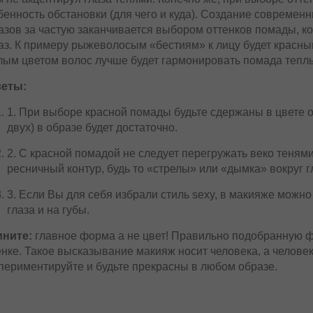
бенность обстановки (для чего и куда). Создание современ
азов за частую заканчивается выбором оттенков помады, к
аз. К примеру рыжеволосым «бестиям» к лицу будет красный
лым цветом волос лучше будет гармонировать помада теплы
еты:
1. При выборе красной помады будьте сдержаны в цвете 
двух) в образе будет достаточно.
2. С красной помадой не следует перегружать веко теням
ресничный контур, будь то «стрелы» или «дымка» вокруг г
3. Если Вы для себя избрали стиль sexy, в макияже можн
глаза и на губы.
ните:
главное форма а не цвет! Правильно подобранную 
енке. Такое высказывание макияж носит человека, а человек
периментируйте и будьте прекрасны в любом образе.