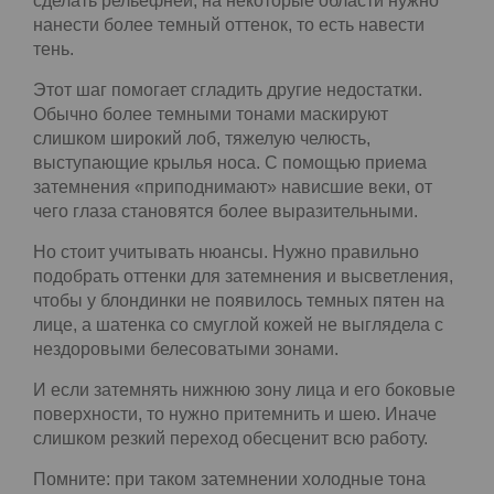
Шаг второй. Рисуем лицо заново
Если высветлить все теневые области, то лицо
станет похожим на маску. Чтобы его «оживить»,
сделать рельефней, на некоторые области нужно
нанести более темный оттенок, то есть навести
тень.
Этот шаг помогает сгладить другие недостатки.
Обычно более темными тонами маскируют
слишком широкий лоб, тяжелую челюсть,
выступающие крылья носа. С помощью приема
затемнения «приподнимают» нависшие веки, от
чего глаза становятся более выразительными.
Но стоит учитывать нюансы. Нужно правильно
подобрать оттенки для затемнения и
высветления, чтобы у блондинки не появилось
темных пятен на лице, а шатенка со смуглой
кожей не выглядела с нездоровыми
белесоватыми зонами.