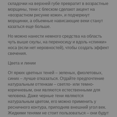
проступит возраст.
Перламутр
Тени, помаду, румяна и прочие средства с
блестками лучше не использовать. Перламутр
имеет свойство подчеркивать даже небольшие
неровности. Такая помада едва заметные
складочки на верхней губе превратит в
возрастные морщины, тени с блеском сделают
акцент на «возрастном рисунке кожи», и
подчеркнут морщинки, а объемные нависающие
веки станут казаться еще больше.
Но можно нанести немного средства на область
чуть выше скулы, на переносицу и вдоль
«спинки» носа (если нет неровностей), чтобы
создать эффект свечения.
Цвета и линии
От ярких цветных теней – зеленых, фиолетовых,