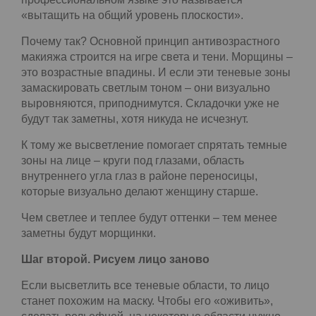
замаскировать более светлым тоном. На
профессиональном языке это называется
«вытащить на общий уровень плоскости».
Почему так? Основной принцип антивозрастного
макияжа строится на игре света и тени. Морщины
– это возрастные впадины. И если эти теневые
зоны замаскировать светлым тоном – они
визуально выровняются, приподнимутся.
Складочки уже не будут так заметны, хотя никуда
не исчезнут.
К тому же высветление помогает спрятать
темные зоны на лице – круги под глазами,
область внутреннего угла глаз в районе
переносицы, которые визуально делают женщину
старше.
Чем светлее и теплее будут оттенки – тем менее
заметны будут морщинки.