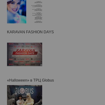
Расписание обучающих программ на Октабрь
KARAVAN FASHION DAYS