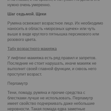
контур, его лучше прорисовать матовым
карандашом. При этом темные и холодные
оттенки замените на светлые и теплые. А вот
цвета помад могут быть и поярче: коралловые,
ягодные, насыщенные.
В возрастном макияже важно, чтобы акценты
были и на глазах, и на бровях, и на губах. Но
делать это нужно очень умеренно.
Шаг седьмой. Щеки
Румяна освежают возрастное лицо. Их
необходимо наносить в область «морозных
щечек» или чуть выше в виде круглого пятнышка
персикового или розового цвета.
Табу возрастного макияжа
У лифтинг-макияжа есть ряд правил и запретов.
Последние не стоит нарушать, иначе макияж не
выполнит своей главной функции, и сквозь него