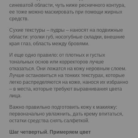
это 1:1. Жирные корректоры хорошо подойдут
для неподвижных областей: внутренний угол
глаза, нос и подбородок – как правило, эти зоны
требуют выравнивания тона, так как тут из-за
тонкой кожи всегда просвечивают сосуды. В этих
местах косметика не будет скатываться.
Не очень подвижная зона – под глазами в
синеватой области, чуть ниже ресничного
контура, ее тоже можно маскировать при помощи
жирных средств.
Сухие текстуры – пудры – наносят на подвижные
области: уголки губ, носогубные складки,
внешние края глаз, область между бровями.
И еще одно правило: от плотных и густых
тональных основ или корректоров лучше
отказаться. Они ложатся на кожу неровным
слоем. Лучше остановиться на тонких текстурах,
которые легко распределяются на коже, нанося
их избранно – в места, которые требуют