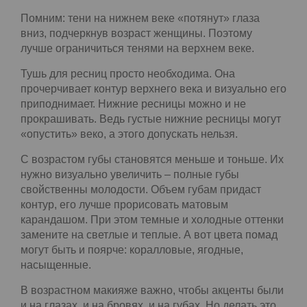
направить чуть вверх. Очень важно, чтобы
начало и конец брови были на одной линии,
конец может быть чуть выше, но не ниже.
И не забывайте: чем шире брови – тем лицо
выглядит моложе. Но без фанатизма, конечно.
Шаг шестой. Выделяем глаза и губы
Помним: тени на нижнем веке «потянут» глаза
вниз, подчеркнув возраст женщины. Поэтому
лучше ограничиться тенями на верхнем веке.
Тушь для ресниц просто необходима. Она
прочерчивает контур верхнего века и визуально
его приподнимает. Нижние ресницы можно и не
прокрашивать. Ведь густые нижние ресницы
могут «опустить» веко, а этого допускать нельзя.
С возрастом губы становятся меньше и тоньше.
Их нужно визуально увеличить – полные губы
свойственны молодости. Объем губам придаст