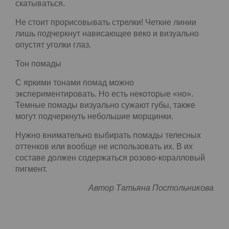
синих – лучше отказаться. Отдайте предпочтение
натуральным оттенкам – светло- или темно-
коричневым, они являются естественными для
человека. Даже черные тени являются
натуральным цветом, его можно применить у
ресничного контура, приподняв внешний угол
век. Жидкими тенями не стоит пользоваться –
они будут скатываться.
Не стоит прорисовывать стрелки! Четкие линии
лишь подчеркнут нависающее веко и визуально
опустят уголки глаз.
Тон помады
С яркими тонами помад можно
экспериментировать. Но есть некоторые «но».
Темные помады визуально сужают губы, также
могут подчеркнуть небольшие морщинки.
Нужно внимательно выбирать помады телесных
оттенков или вообще не использовать их. В их