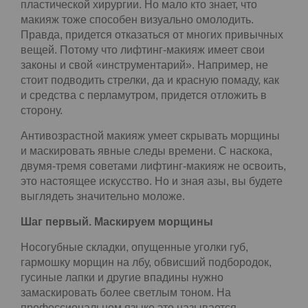
способов омоложения: от массажей лица до
пластической хирургии. Но мало кто знает, что
макияж тоже способен визуально омолодить.
Правда, придется отказаться от многих
привычных вещей. Потому что лифтинг-макияж
имеет свои законы и свой «инструментарий».
Например, не стоит подводить стрелки, да и
красную помаду, как и средства с перламутром,
придется отложить в сторону.
Антивозрастной макияж умеет скрывать
морщины и маскировать явные следы времени.
С наскока, двумя-тремя советами лифтинг-
макияж не освоить, это настоящее искусство. Но
и зная азы, вы будете выглядеть значительно
моложе.
Шаг первый. Маскируем морщины
Носогубные складки, опущенные уголки губ,
гармошку морщин на лбу, обвисший подбородок,
гусиные лапки и другие впадины нужно