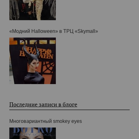
«Halloween» в ТРЦ Globus
«Модний Halloween» в ТРЦ «Skymall»