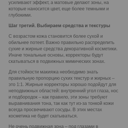
И если затемнять нижнюю зону лица и его
боковые поверхности, то нужно притемнить и
шею. Иначе слишком резкий переход обесценит
всю работу.
Помните: при таком затемнении холодные тона
усиливают эффект, а матовые делают зоны, на
которые наносится цвет, еще более темными и
глубокими.
Шаг третий. Выбираем средства и текстуры
С возрастом кожа становится более сухой и
обильнее потеет. Важно правильно распределить
сухие и жирные средства декоративной
косметики. Иначе тональные основы, корректоры
будут скатываться в подвижных мимических
зонах.
Для стойкости макияжа необходимо знать
правильную пропорцию сухих текстур и жирных –