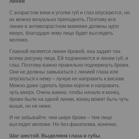
Перламутр всегда усиливает объем, но вместо
визуального омолаживания он может
подчеркнуть морщины и изъяны, сделать веки
нависающими. Матовые холодные оттенки могут
визуально добавить лет.
Шаг пятый. Прорисовываем правильные
линии
С возрастом веки и уголки губ и глаз опускаются,
но их можно визуально приподнять. Поэтому все
линии в антивозрастном макияже должны идти
вверх, благодаря чему лицо будет выглядеть
моложе.
Главной является линия бровей, она задает тон
всему рисунку лица. Ей подчиняются и линии губ,
и глаз. Поэтому важно правильно подчеркнуть
брови. Они не должны замыкаться с линией глаза
или опускаться к нему – лучше их направить к
вискам. Можно даже сделать брови короче и