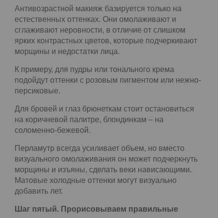
выравнивания цвета лица.
Важно правильно подготовить кожу к макияжу:
первоначально увлажнить, дать крему впитаться,
остатки средства снять салфеткой.
Шаг четвертый. Примеряем цвет
Антивозрастной макияж базируется только на
естественных оттенках. Они омолаживают и
сглаживают неровности, в отличие от слишком
ярких контрастных цветов, которые
подчеркивают морщины и недостатки лица.
К примеру, для пудры или тонального крема
подойдут оттенки с розовым пигментом или
нежно-персиковые.
Для бровей и глаз брюнеткам стоит остановиться
на коричневой палитре, блондинкам – на
соломенно-бежевой.