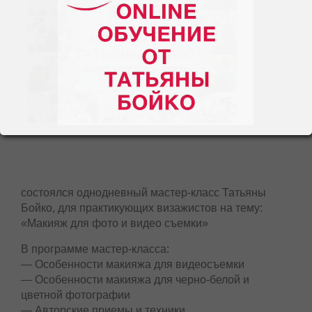
состоялся однодневный мастер-класс Татьяны
Бойко, для практикующих визажистов на тему:
«Макияж для фото и видео съемки»
В программе мастер-класса:
— Особенности макияжа для видеосъемки
— Особенности макияжа для черно-белой и
цветной фотографии
— Авторские приемы и техники