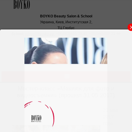
BOYKO Beauty Salon & School
Украина, Киев, Институтская 2,
ТЦ Глобус
School:
school@boyko.ua
,
+38(067)936‑29‑45
,
+38(096)497‑21‑99
Мастер-класс «Макияж для фото и
видеосъемки» (прошел 31.05.2017)
31 мая
2017
года