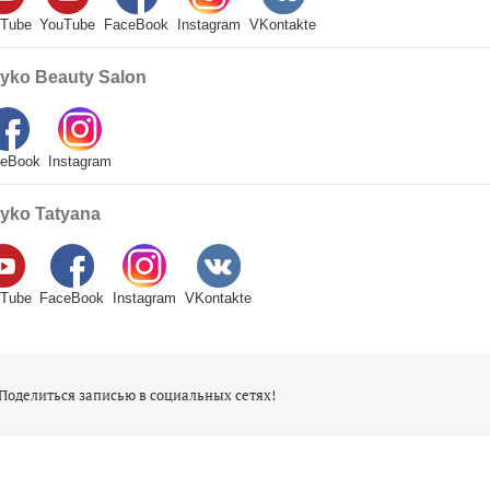
ube
YouTube
FaceBook
Instagram
VKontakte
ko Beauty Salon
Book
Instagram
ko Tatyana
ube
FaceBook
Instagram
VKontakte
оделиться записью в социальных сетях!