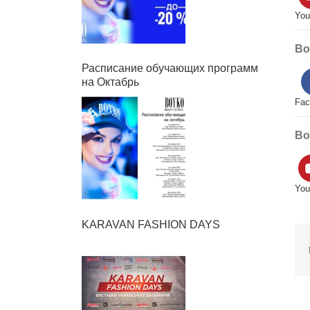
YouT
Boy
Расписание обучающих программ
на Октабрь
Face
Boy
YouT
KARAVAN FASHION DAYS
П