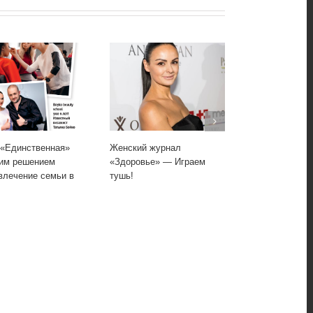
Единственная»
Женский журнал
Женский журн
м решением
«Здоровье» — Играем
«Здоровье» —
лечение семьи в
тушь!
основа!