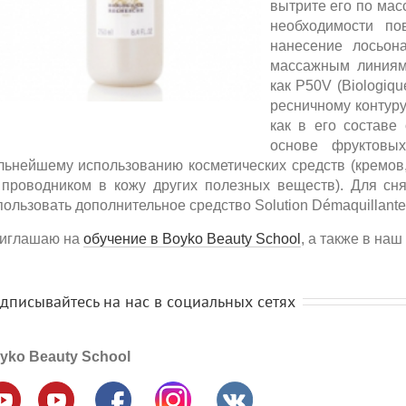
вытрите его по мас
необходимости пов
нанесение лосьона
массажным линиям с
как Р50V (Biologique
ресничному контуру,
как в его составе 
основе фруктовых
ьнейшему использованию косметических средств (кремов,
проводником в кожу других полезных веществ). Для снят
ользовать дополнительное средство Solution Démaquillantep
глашаю на
обучение в Boyko Beauty School
, а также в наш
писывайтесь на нас в социальных сетях
ko Beauty School