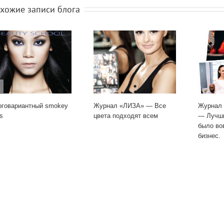
ожие записи блога
овариантный smokey
Журнал «ЛИЗА» — Все
Журнал «
цвета подходят всем
— Лучши
было вов
бизнес.