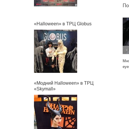
Пох
«Halloween» в ТРЦ Globus
Мног
eyes
«Модний Halloween» в ТРЦ
«Skymall»