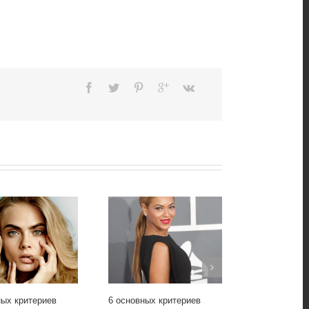
ных критериев
6 основных критериев
5 основных п