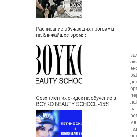
Расписание обучающих программ
на ближайшее время:
ув
эк
эк
ра
де
ор
пе
Сезон летних скидок на обучение в
ла
BOYKO BEAUTY SCHOOL -15%
на
ре
ме
ги
ощ