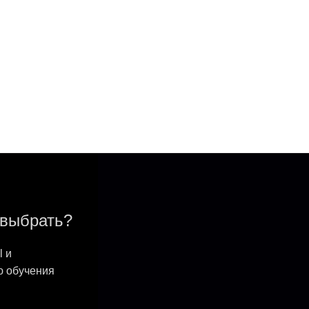
 выбрать?
l и
ю обучения