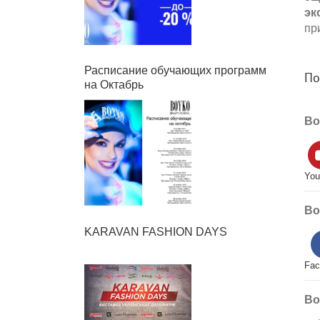
эк
пр
Расписание обучающих программ
По
на Октабрь
Bo
You
Bo
KARAVAN FASHION DAYS
Fac
Bo