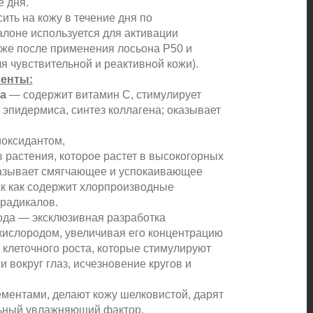
е дня.
ить на кожу в течение дня по
алоне используется для активации
кже после применения лосьона Р50 и
ля чувствительной и реактивной кожи).
енты:
а
— содержит витамин С, стимулирует
 эпидермиса, синтез коллагена; оказывает
оксидантом,
в растения, которое растет в высокогорных
азывает смягчающее и успокаивающее
ак как содержит хлорпроизводные
радикалов.
да — эксклюзивная разработка
кислородом, увеличивая его концентрацию
 клеточного роста, которые стимулируют
 вокруг глаз, исчезновение кругов и
ментами, делают кожу шелковистой, дарят
льный увлажняющий фактор.