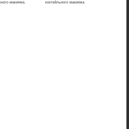
ного макияжа.
коктейльного макияжа
применения ц
создания сти
вечернего ма