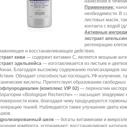
нанесении в течени
Применение:
нанос
необходимости. В с
листовых масок, та
контакта с водой (д
Активные ингреди
экстракт апельсин
регенерацию клеток
лажняющее и восстанавливающее действия,
стракт киви
— содержит витамин С, является мощным анти
стракт эдельвейса
— изготавливается из листьев и цветко
йонах. Благодаря высокому содержанию полисахаридов ок
йствия. Обладает способностью поглощать УФ-излучение, т
ганические кислоты. Препятствует образованию свободных 
рфлуородекалин (комплекс VIP 02)
— переносчик кислоро
боратории «Biologique Recherche» — насыщает эпидермис 
 поверхности кожи, благодаря чему продуцируются гормоны
генерацию тканей. Наблюдается также улучшение цвета кожи
шков.
дролизированный шелк
— богаты витаминами и микроэле
ущение комфорта, успокаивают; восстанавливают натура