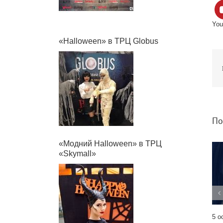
You
«Halloween» в ТРЦ Globus
По
«Модний Halloween» в ТРЦ
«Skymall»
5 о