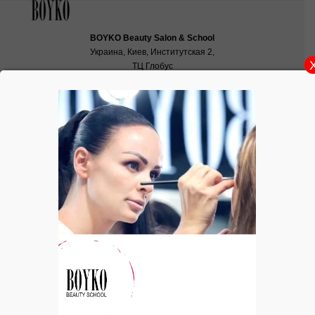
BOYKO Beauty Salon & School
Украина, Киев, Институтская 2,
ТЦ Глобус
School:
school@boyko.ua
,
+38(067)936‑29‑45
,
+38(096)497‑21‑99
ОЧИЩЕНИЕ. МАСКА. Masque
Gommage