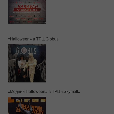
«Halloween» в ТРЦ Globus
«Модний Halloween» в ТРЦ «Skymall»