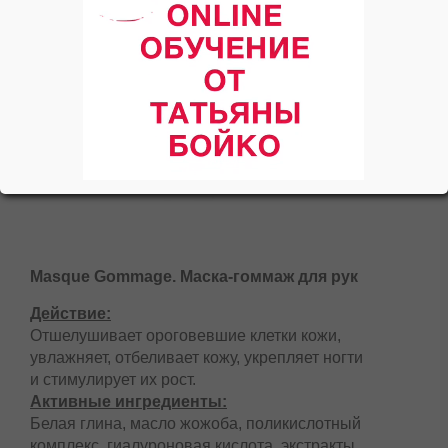
Masque Gommage. Маска-гоммаж для рук
Действие:
Отшелушивает ороговевшие клетки кожи,
увлажняет, отбеливает кожу, укрепляет ногти
и стимулирует их рост.
Активные ингредиенты:
Белая глина, масло жожоба, поликислотный
комплекс, гиалуроновая кислота, экстракты