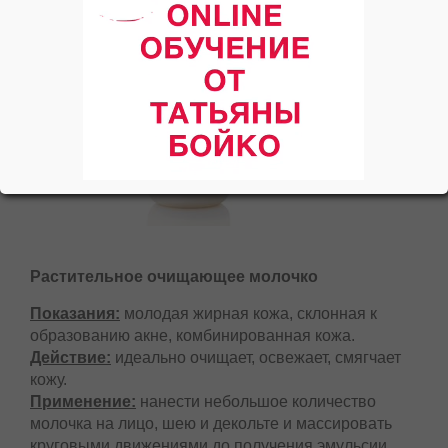
Растительное очищающее молочко
Показания:
молодая жирная кожа, склонная к
образованию акне, комбинированная кожа.
Действие:
идеально очищает, освежает, смягчает
кожу.
Применение:
нанести небольшое количество
молочка на лицо, шею и декольте и массировать
круговыми движениями до получения эмульсии.