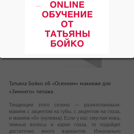
Татьяна Бойко об «Осеннем» макияже для
«Зимнего» типажа
Тенденции этого сезона — разноплановые:
макияж с акцентом на губы, с акцентом на глаза,
и макияж «0» (нулевка). Если у вас смуглая кожа,
темные волосы и карие глаза, то подойдет
достаточно много вариантов. Изначально