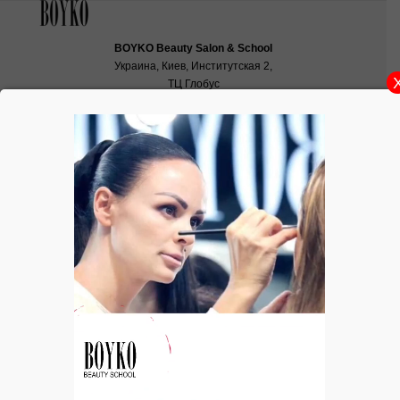
BOYKO Beauty Salon & School
Украина, Киев, Институтская 2,
ТЦ Глобус
School:
school@boyko.ua
,
+38(067)936‑29‑45
,
+38(096)497‑21‑99
«Осенний» макияж для «Зимнего»
типажа