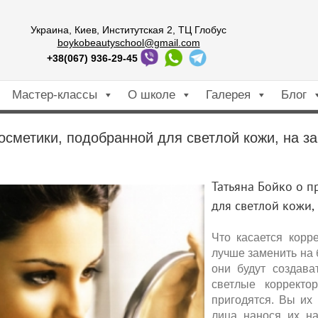
Украина, Киев, Институтская 2, ТЦ Глобус
boykobeautyschool@gmail.com
+38(067) 936-29-45
Мастер-классы
О школе
Галерея
Блог
сметики, подобранной для светлой кожи, на з
Татьяна Бойко о 
для светлой кожи,
Что касается корр
лучше заменить на 
они будут создава
светлые коррект
пригодятся. Вы их
лица нанося их на