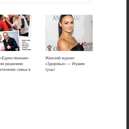
«Единственная»
Женский журнал
Женский жур
им решением
«Здоровье» — Играем
«Здоровье» 
влечение семьи в
тушь!
основа!