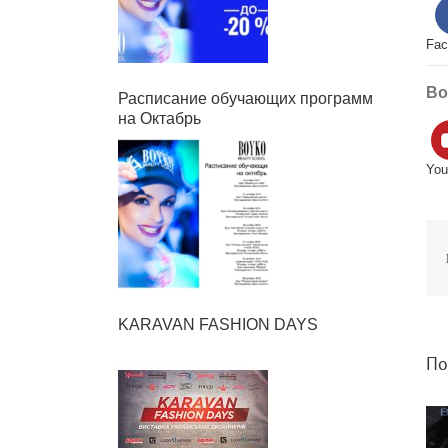
Face
Boy
Расписание обучающих программ
на Октабрь
YouT
П
KARAVAN FASHION DAYS
Пох