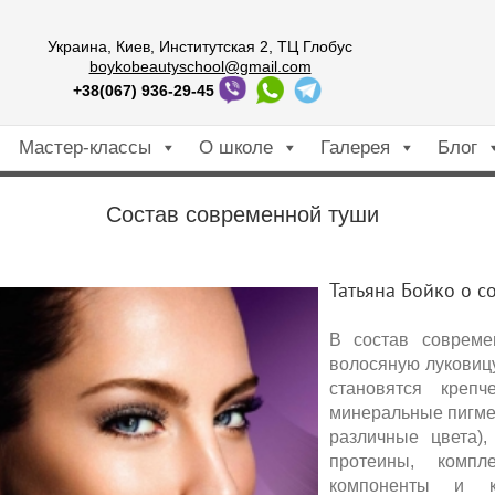
Украина, Киев, Институтская 2, ТЦ Глобус
boykobeautyschool@gmail.com
+38(067) 936-29-45
Мастер-классы
О школе
Галерея
Блог
Состав современной туши
Татьяна Бойко о со
В состав современ
волосяную луковицу,
становятся крепч
минеральные пигмен
различные цвета), 
протеины, компл
компоненты и ко