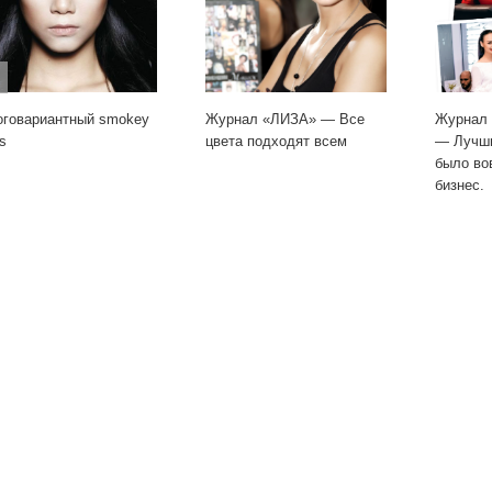
овариантный smokey
Журнал «ЛИЗА» — Все
Журнал «
цвета подходят всем
— Лучши
было вов
бизнес.