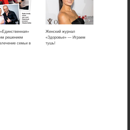
Единственная»
Женский журнал
Женский журн
м решением
«Здоровье» — Играем
«Здоровье» —
лечение семьи в
тушь!
основа!