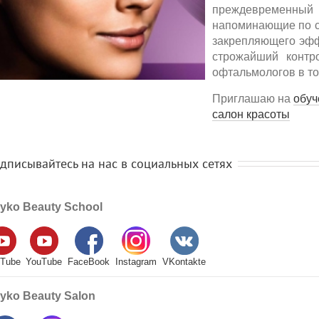
преждевременный
напоминающие по стр
закрепляющего эффе
строжайший контро
офтальмологов в том
Приглашаю на
обуче
салон красоты
писывайтесь на нас в социальных сетях
ko Beauty School
ube
YouTube
FaceBook
Instagram
VKontakte
ko Beauty Salon