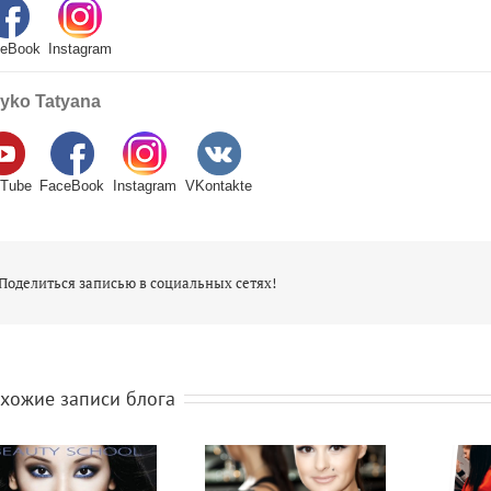
Book
Instagram
ko Tatyana
ube
FaceBook
Instagram
VKontakte
оделиться записью в социальных сетях!
ожие записи блога