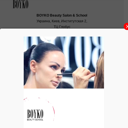
BOYKO Beauty Salon & School
Украина, Киев, Институтская 2,
ТЦ Глобус
School:
school@boyko.ua
,
+38(067)936‑29‑45
,
+38(096)497‑21‑99
Цвет теней для голубых глаз