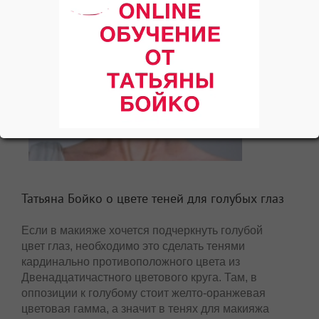
Татьяна Бойко о цвете теней для голубых глаз
Если в макияже хочется подчеркнуть голубой
цвет глаз, необходимо это сделать тенями
кардинально противоположного цвета из
Двенадцатичастного цветового круга. Там, в
оппозиции к голубому стоит желто-оранжевая
цветовая гамма, а значит в тенях для макияжа