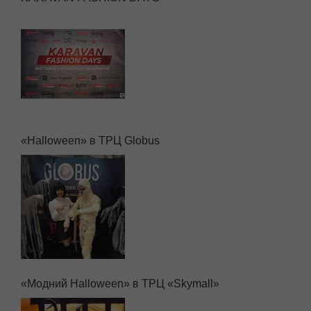
«Halloween» в ТРЦ Globus
«Модний Halloween» в ТРЦ «Skymall»