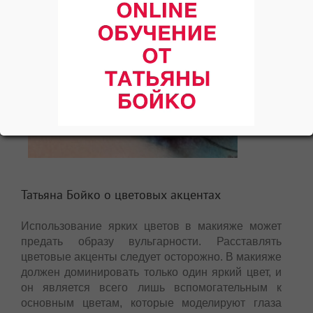
Татьяна Бойко о цветовых акцентах
Использование ярких цветов в макияже может
предать образу вульгарности. Расставлять
цветовые акценты следует осторожно. В макияже
должен доминировать только один яркий цвет, и
он является всего лишь вспомогательным к
основным цветам, которые моделируют глаза