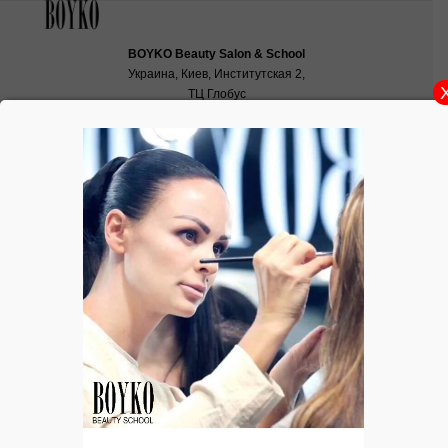
BOYKO Beauty Salon & School
Украина, Киев, Институтская 2,
ТЦ Глобус
School:
school@boyko.ua
,
+38(067)936‑29‑45
,
+38(096)497‑21‑99
Цветовые акценты