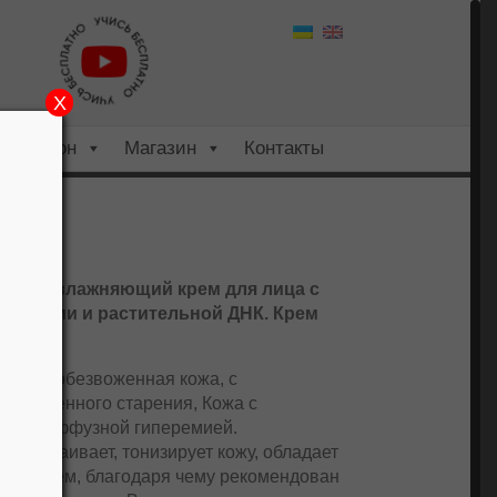
X
Салон
Магазин
Контакты
 «S». Увлажняющий крем для лица с
ослями и растительной ДНК. Крем
ухода
нная, обезвоженная кожа, с
евременного старения, Кожа с
оза, диффузной гиперемией.
, успокаивает, тонизирует кожу, обладает
ействием, благодаря чему рекомендован