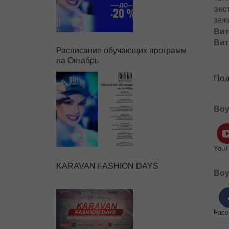
экс
заж
Вит
Вит
Расписание обучающих программ
на Октабрь
Под
Boy
YouT
KARAVAN FASHION DAYS
Boy
Face