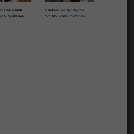
ых критериев
6 основных критериев
5 основных пр
ого макияжа.
коктейльного макияжа
применения цв
создания стил
вечернего мак