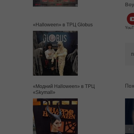
Boy
«Halloween» в ТРЦ Globus
YouT
П
Пох
«Модний Halloween» в ТРЦ
«Skymall»