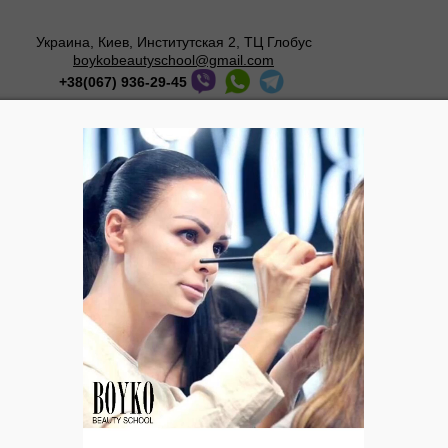
Украина, Киев, Институтская 2, ТЦ Глобус
boykobeautyschool@gmail.com
+38(067) 936-29-45
Мастер-классы
О школе
Галерея
Блог
УХОД. КРЕМ. Crème ADN Hydravit «S»
Crème ADN Hydravit
термальными водор
для интенсивного 
Показания:
безжизне
проявлениями прежд
проявлениями купер
Действие:
увлажняет
венопротекторным д