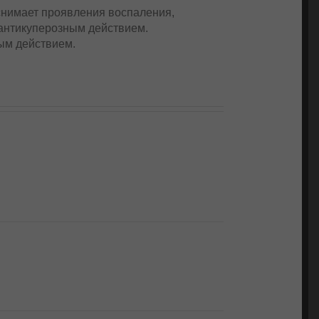
снимает проявления воспаления,
антикуперозным действием.
ым действием.