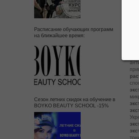
Расписание обучающих программ
на ближайшее время:
на 
ант
при
рас
спо
экс
мик
Сезон летних скидок на обучение в
экс
BOYKO BEAUTY SCHOOL -15%
экс
Укр
экс
экс
тон