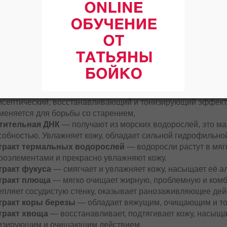
для кожи с проявлен
здоровый цвет и сия
Применение:
наноси
раза в день легким
Активные ингреди
экстракт пивных д
которые оказывают 
и заживляющее дейс
структуру эпидермиса, показаны при чрезмерно жирной коже 
исептический, восстанавливающий и тонизирующий эффект
меняется для борьбы со старением,
тительная ДНК
— получают из морских водорослей, это м
собностью. Увлажняет кожу, обладает сильной гидрофильно
тракт термальных водорослей
— водоросли растут в мяг
роэлементами и прекрасно увлажняют кожу.
тракт фукуса
— смягчает и увлажняет кожу, насыщает её а
тракт плюща
— мягко очищает жирную, проблемную и комб
епляет сосудистую стенку, оказывает ранозаживляющее дей
тракт коры березы
— обладает вяжущим, очищающим и т
тракт хвоща
— восстанавливает, подтягивает кожу, насыщ
изирующим и очищающим действием.