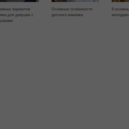
новных вариантов
Основные особенности
9 основн
яжа для девушек с
детского макияжа
молодежн
ушками