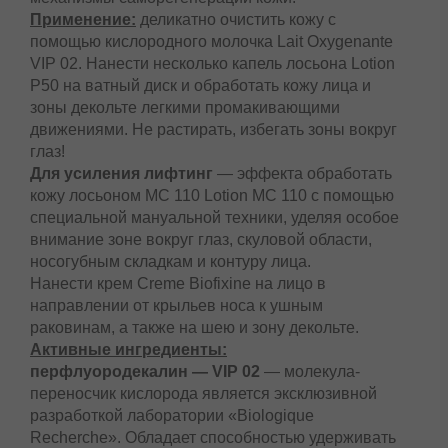
Применение:
деликатно очистить кожу с
помощью кислородного молочка Lait Oxygеnante
VIP 02. Нанести несколько капель лосьона Lotion
Р50 на ватный диск и обработать кожу лица и
зоны декольте легкими промакивающими
движениями. Не растирать, избегать зоны вокруг
глаз!
Для усиления лифтинг
— эффекта обработать
кожу лосьоном MC 110 Lotion MC 110 с помощью
специальной мануальной техники, уделяя особое
внимание зоне вокруг глаз, скуловой области,
носогубным складкам и контуру лица.
Нанести крем Crеme Biofixine на лицо в
направлении от крыльев носа к ушным
раковинам, а также на шею и зону декольте.
Активные ингредиенты:
перфлуородекалин — VIP 02
— молекула-
переносчик кислорода является эксклюзивной
разработкой лаборатории «Biologique
Recherche». Обладает способностью удерживать