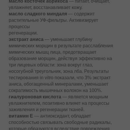
масло косточек абрикоса
— питает, очищает,
увлажняет, восстанавливает кожу.
масло сладкого миндаля
— содержит
растительные УФ-фильтры. Активизирует
процессы
регенерации.
экстракт аниса
— уменьшает глубину
мимических морщин в результате расслабления
мимических мышц лица, предотвращает
образование морщин, действуя эффективно на
три лицевых области: зона вокруг глаз,
носогубной треугольник, зона лба. Результаты
тестирования in vitro показали, что 3% экстракт
аниса, обогащенный минералами, уменьшает
сократимость мышечных волокон на 100%.
гиалуроновая кислота
— является мощным
увлажнителем, позитивно влияет на процессы
заживления и регенерации тканей.
витамин Е
— антиоксидант, обладает
способностью связывать свободные радикалы,
которые образуются вследствие повреждения