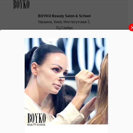
BOYKO Beauty Salon & School
Украина, Киев, Институтская 2,
ТЦ Глобус
School:
school@boyko.ua
,
+38(067)936‑29‑45
,
+38(096)497‑21‑99
УХОД. КРЕМ. Crème Biofixine
Crème