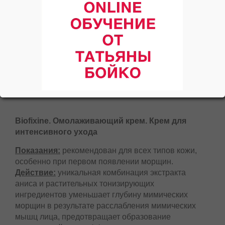
Biofixine. Омолаживающий крем. Крем для
интенсивного ухода
Показания:
рекомендован для всех типов кожи,
особенно при первом появлении морщин.
Действие:
уникальная комбинация экстракта
аниса и растительных тонизирующих
ингредиентов уменьшает глубину мимических
морщин в результате расслабления мимических
мышц лица, предотвращает образование