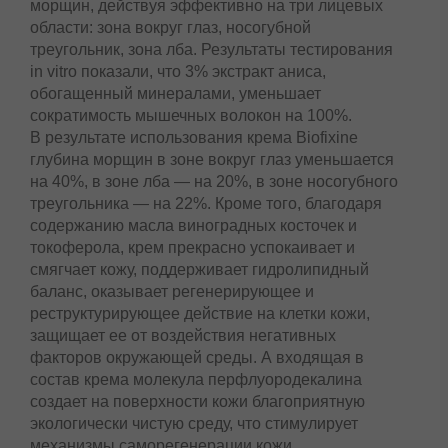
морщин, действуя эффективно на три лицевых
области: зона вокруг глаз, носогубной
треугольник, зона лба. Результаты тестирования
in vitro показали, что 3% экстракт аниса,
обогащенный минералами, уменьшает
сократимость мышечных волокон на 100%.
В результате использования крема Biofixine
глубина морщин в зоне вокруг глаз уменьшается
на 40%, в зоне лба — на 20%, в зоне носогубного
треугольника — на 22%. Кроме того, благодаря
содержанию масла виноградных косточек и
токоферола, крем прекрасно успокаивает и
смягчает кожу, поддерживает гидролипидный
баланс, оказывает регенерирующее и
реструктурирующее действие на клетки кожи,
защищает ее от воздействия негативных
факторов окружающей среды. А входящая в
состав крема молекула перфлуородекалина
создает на поверхности кожи благоприятную
экологически чистую среду, что стимулирует
механизмы саморегенерации кожи.