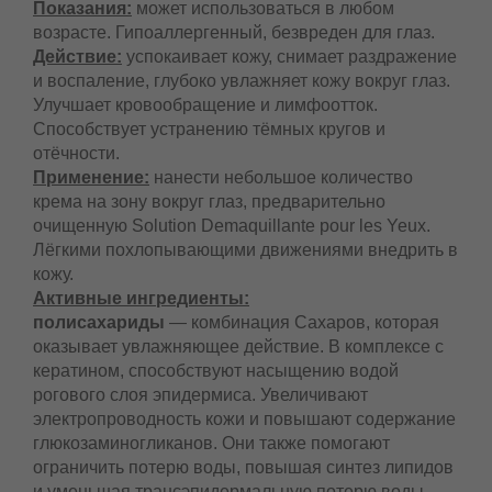
Показания:
может использоваться в любом
возрасте. Гипоаллергенный, безвреден для глаз.
Действие:
успокаивает кожу, снимает
раздражение и воспаление, глубоко увлажняет
кожу вокруг глаз. Улучшает кровообращение и
лимфоотток. Способствует устранению тёмных
кругов и отёчности.
Применение:
нанести небольшое количество
крема на зону вокруг глаз, предварительно
очищенную Solution Dеmaquillante pour les Yeux.
Лёгкими похлопывающими движениями
внедрить в кожу.
Активные ингредиенты:
полисахариды
— комбинация Сахаров, которая
оказывает увлажняющее действие. В комплексе
с кератином, способствуют насыщению водой
рогового слоя эпидермиса. Увеличивают
электропроводность кожи и повышают
содержание глюкозаминогликанов. Они также
помогают ограничить потерю воды, повышая
синтез липидов и уменьшая