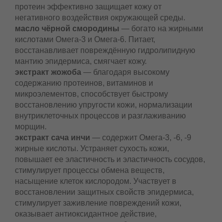
физиологическое состояние кожи. Благодаря
мощному противовоспалительному действию
молочный протеин эффективно защищает кожу
от негативного воздействия окружающей среды.
масло чёрной смородины
— богато на
жирными кислотами Омега-3 и Омега-6. Питает,
восстанавливает повреждённую гидролипидную
мантию эпидермиса, смягчает кожу.
экстракт жожоба
— благодаря высокому
содержанию протеинов, витаминов и
микроэлементов, способствует быстрому
восстановлению упругости кожи, нормализации
внутриклеточных процессов и разглаживанию
морщин.
экстракт сача инчи
— содержит Омега-3, -6, -9
жирные кислоты. Устраняет сухость кожи,
повышает ее эластичность и эластичность
сосудов, стимулирует процессы обмена веществ,
насыщение клеток кислородом. Участвует в
восстановлении защитных свойств эпидермиса,