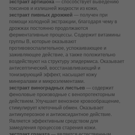
стимулирует заживление повреждений кожи,
оказывает антиоксидантное действие,
экстракт артишока
— способствует выведению
токсинов и излишней жидкости из кожи,
экстракт пивных дрожжей
— получен при
помощи холодной экстракции, благодаря чему в
дрожжах постоянно продолжаются
ферментативные процессы. Содержит витамины
группы В, которые оказывают
противовоспалительное, успокаивающее и
заживляющее действие, а также положительно
воздействуют на структуру эпидермиса.
Оказывает антисептический,
восстанавливающий и тонизирующий эффект,
насыщает кожу минералами и микроэлементами.
экстракт виноградных листьев
— содержит
феноловые производные с венопротекторным
действием. Улучшает венозное кровообращение,
стимулирует клеточный обмен. Оказывает
антикуперозное и антиоксидантное действие.
Является эффективным средством для