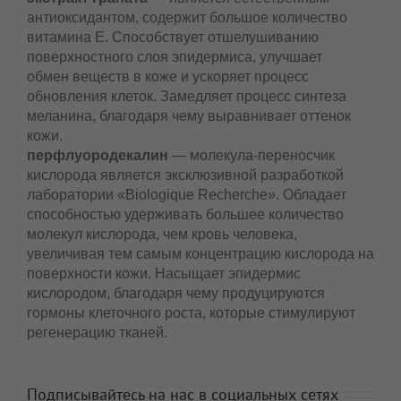
замедления процессов старения кожи.
экстракт граната
— является естественным
антиоксидантом, содержит большое количество
витамина Е. Способствует отшелушиванию
поверхностного слоя эпидермиса, улучшает
обмен веществ в коже и ускоряет процесс
обновления клеток. Замедляет процесс синтеза
меланина, благодаря чему выравнивает оттенок
кожи.
перфлуородекалин
— молекула-переносчик
кислорода является эксклюзивной разработкой
лаборатории «Biologique Recherche». Обладает
способностью удерживать большее количество
молекул кислорода, чем кровь человека,
увеличивая тем самым концентрацию кислорода
на поверхности кожи. Насыщает эпидермис
кислородом, благодаря чему продуцируются
гормоны клеточного роста, которые стимулируют
регенерацию тканей.