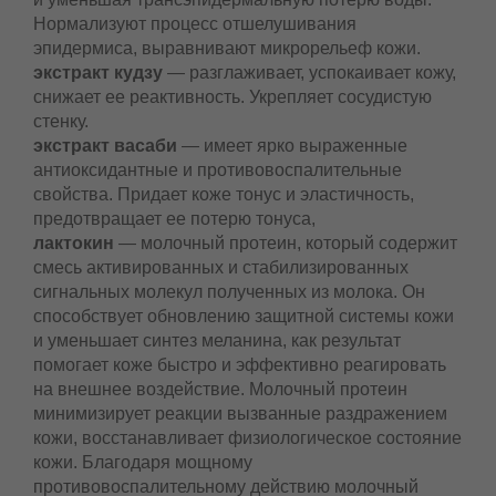
трансэпидермальную потерю воды. Нормализуют
процесс отшелушивания эпидермиса,
выравнивают микрорельеф кожи.
экстракт кудзу
— разглаживает, успокаивает
кожу, снижает ее реактивность. Укрепляет
сосудистую стенку.
экстракт васаби
— имеет ярко выраженные
антиоксидантные и противовоспалительные
свойства. Придает коже тонус и эластичность,
предотвращает ее потерю тонуса,
лактокин
— молочный протеин, который
содержит смесь активированных и
стабилизированных сигнальных молекул
полученных из молока. Он способствует
обновлению защитной системы кожи и
уменьшает синтез меланина, как результат
помогает коже быстро и эффективно реагировать
на внешнее воздействие. Молочный протеин
минимизирует реакции вызванные
раздражением кожи, восстанавливает