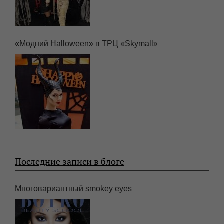
«Модний Halloween» в ТРЦ «Skymall»
Последние записи в блоге
Многовариантный smokey eyes