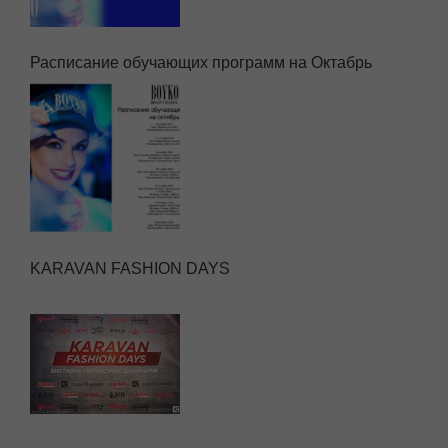
Расписание обучающих программ на Октабрь
KARAVAN FASHION DAYS