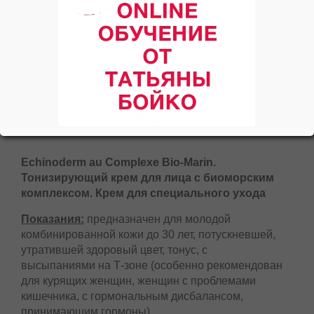
Echinoderm au Complexe Bio-Marin.
Тонизирующий крем для лица с биоморским
комплексом. Крем для специального ухода
Показания:
предназначен для молодой
комбинированной кожи до 30 лет, потускневшей,
утратившей здоровый цвет, тонус, с
высыпаниями на Т-зоне (особенно рекомендован
для курящих женщин, женщин с проблемами
кишечника, с гормональным дисбалансом,
принимающим гормоны).