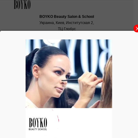
BOYKO Beauty Salon & School
Украина, Киев, Институтская 2,
ТЦ Глобус
School:
school@boyko.ua
,
+38(067)936‑29‑45
,
+38(096)497‑21‑99
УХОД. КРЕМ. Crеme Echinoderm au
Complexe Bio-Marin
Crеme