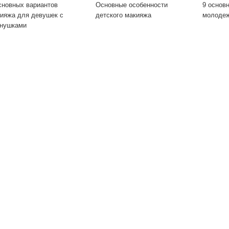
сновных вариантов
Основные особенности
9 основ
ияжа для девушек с
детского макияжа
молодеж
нушками