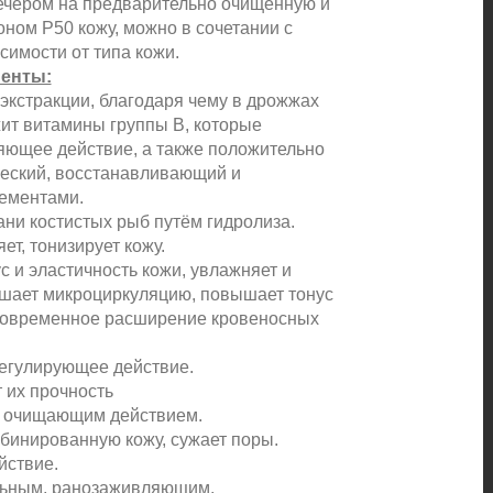
ечером на предварительно очищенную и
ном Р50 кожу, можно в сочетании с
симости от типа кожи.
енты:
кстракции, благодаря чему в дрожжах
т витамины группы В, которые
яющее действие, а также положительно
ческий, восстанавливающий и
ементами.
ни костистых рыб путём гидролиза.
т, тонизирует кожу.
 и эластичность кожи, увлажняет и
учшает микроциркуляцию, повышает тонус
тковременное расширение кровеносных
егулирующее действие.
 их прочность
 очищающим действием.
бинированную кожу, сужает поры.
йствие.
ельным, ранозаживляющим,