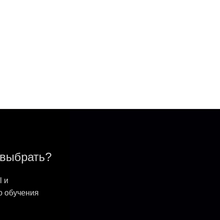
 выбрать?
l и
ю обучения