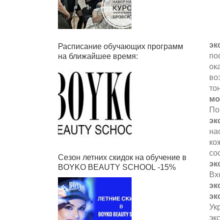
эк
Расписание обучающих программ
по
на ближайшее время:
ок
во
то
мо
По
эк
на
ко
со
Сезон летних скидок на обучение в
эк
BOYKO BEAUTY SCHOOL -15%
Вх
эк
эк
Ук
эк