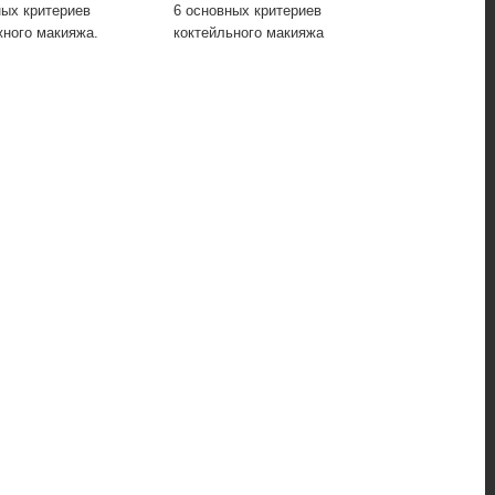
ных критериев
6 основных критериев
5 основных п
ного макияжа.
коктейльного макияжа
применения ц
создания сти
вечернего ма