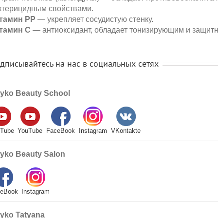
ктерицидным свойствами.
тамин РР
— укрепляет сосудистую стенку.
тамин С
— антиоксидант, обладает тонизирующим и защит
дписывайтесь на нас в социальных сетях
yko Beauty School
Tube
YouTube
FaceBook
Instagram
VKontakte
yko Beauty Salon
eBook
Instagram
yko Tatyana