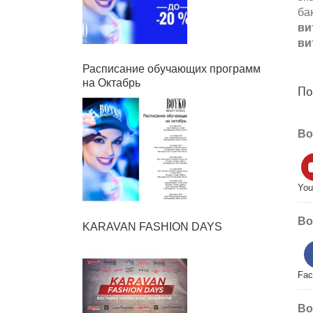
ба
ви
ви
Расписание обучающих программ
на Октабрь
По
Bo
You
Bo
KARAVAN FASHION DAYS
Fac
Bo