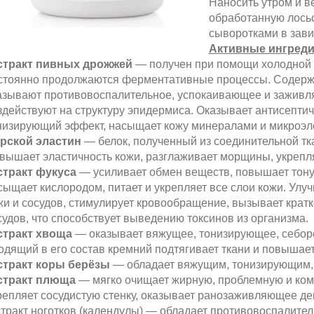
Наносить утром и в
обработанную лосьо
сыворотками в зави
Активные ингреди
стракт пивных дрожжей
— получен при помощи холодной э
стоянно продолжаются ферментативные процессы. Содержи
азывают противовоспалительное, успокаивающее и заживл
здействуют на структуру эпидермиса. Оказывает антисепти
низирующий эффект, насыщает кожу минералами и микроэл
рской эластин
— белок, полученный из соединительной тка
вышает эластичность кожи, разглаживает морщины, укрепляе
стракт фукуса
— усиливает обмен веществ, повышает тонус
сыщает кислородом, питает и укрепляет все слои кожи. Ул
жи и сосудов, стимулирует кровообращение, вызывает кра
судов, что способствует выведению токсинов из организма.
стракт хвоща
— оказывает вяжущее, тонизирующее, себор
одящий в его состав кремний подтягивает ткани и повышает
стракт коры берёзы
— обладает вяжущим, тонизирующим,
стракт плюща
— мягко очищает жирную, проблемную и ком
репляет сосудистую стенку, оказывает ранозаживляющее де
стракт ноготков (календулы) — обладает противовоспалит