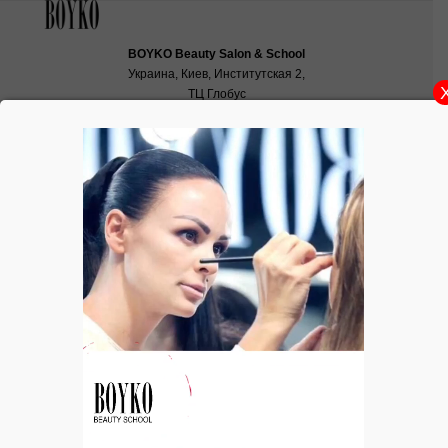
BOYKO Beauty Salon & School
Украина, Киев, Институтская 2,
ТЦ Глобус
School:
school@boyko.ua
,
+38(067)936‑29‑45
,
+38(096)497‑21‑99
УХОД. КРЕМ. Crеme PIG 200
Crеme
PIG
200.
Крем