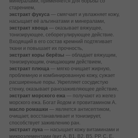
минералами, применяется для борьбы со
старением,
экстракт фукуса
— смягчает и увлажняет кожу,
насыщает её альгинатами и минералами,
экстракт хвоща
— оказывает вяжущее,
тонизирующее, себорегулирующее действие.
Входящий в его состав кремний подтягивает
ткани и повышает их прочность,
экстракт коры берёзы
— обладает вяжущим,
тонизирующим, очищающим действием,
экстракт плюща
— мягко очищает жирную,
проблемную и комбинированную кожу, сужает
расширенные поры. Укрепляет сосудистую
стенку, оказывает ранозаживляющее действие,
экстракт морского ежа
— получают из желез
морского ежа. Богат йодом и провитамином А.
масло ромашки
— является антисептиком,
очищает, восстанавливает и тонизирует,
способствует заживлению ран.
экстракт лука
— насыщает кожу витаминами и
микроэлементами (вит А, В1, В2, В5, РР, С, Е,