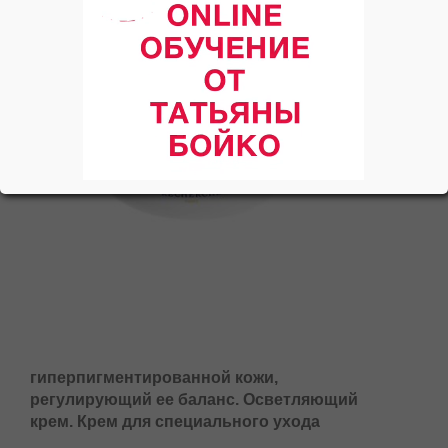
для
гиперпигментированной кожи,
регулирующий ее баланс. Осветляющий
крем. Крем для специального ухода