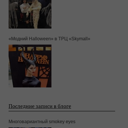
«Модний Halloween» в ТРЦ «Skymall»
Последние записи в блоге
Многовариантный smokey eyes