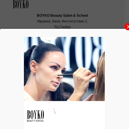
BOYKO Beauty Salon & School
Украина, Киев, Институтская 2,
ТЦ Глобус
School:
school@boyko.ua
,
+38(067)936‑29‑45
,
+38(096)497‑21‑99
УХОД. МАСЛО. Huile Benefique
Huile