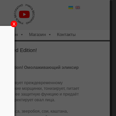
X
Салон
Магазин
Контакты
mited Edition!
ited Edition! Омолаживающий эликсир
препятствует преждевременному
ает мелкие морщинки, тонизирует, питает
силивает ее защитную функцию и придаёт
ие, корректирует овал лица.
енты:
амамелиса, зверобоя, сои, каштана,