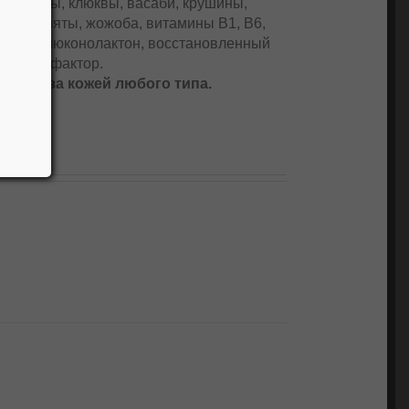
, мимозы, клюквы, васаби, крушины,
 тмина, мяты, жожоба, витамины В1, В6,
слота, глюконолактон, восстановленный
яющий фактор.
ухода за кожей любого типа.