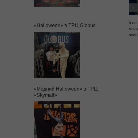
5 ос
«Halloween» в ТРЦ Globus
маки
весн
«Модний Halloween» в ТРЦ
«Skymall»