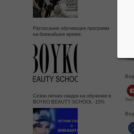
Расписание обучающих программ
на ближайшее время:
Под
Boy
Сезон летних скидок на обучение в
YouT
BOYKO BEAUTY SCHOOL -15%
Boy