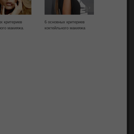
ых критериев
6 основных критериев
5 основных пр
ого макияжа.
коктейльного макияжа
применения цв
создания стил
вечернего мак