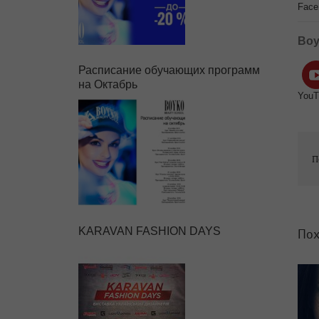
Face
Boy
Расписание обучающих программ
на Октабрь
YouT
П
KARAVAN FASHION DAYS
Пох