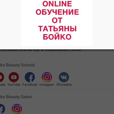
терминалии, кресона
кудзу, огурца, масло
РР, гиалуроновая ки
натуральный увлажн
Рекомендуется для 
писывайтесь на нас в социальных сетях
ko Beauty School
ube
YouTube
FaceBook
Instagram
VKontakte
ko Beauty Salon