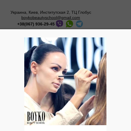
Украина, Киев, Институтская 2, ТЦ Глобус
boykobeautyschool@gmail.com
+38(067) 936-29-45
Мастер-классы
О школе
Галерея
Блог
(для завершающего ухода). Le Grand Sérum Li
Le Grand Sérum Lim
Действие:
Омолаживает кожу, 
старению, разглажив
и увлажняет кожу, у
ей естественное сиян
Активные ингреди
Экстракты бузины, г