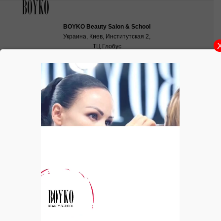
BOYKO Beauty Salon & School
Украина, Киев, Институтская 2,
ТЦ Глобус
School:
school@boyko.ua
,
+38(067)936‑29‑45
,
+38(096)497‑21‑99
Ведётся набор группы на курс «Основы
макияжа»
В