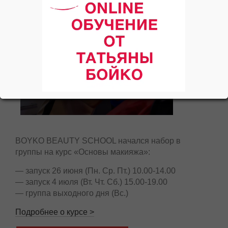
BOYKO BEAUTY SCHOOL начался набор в
группы на курс «Основы макияжа»:
— запуск 26 июня (Пн. Ср. Пт.) 10.00-14.00
— запуск 4 июля (Вт. Чт. Сб.) 15.00-19.00
— группа выходного дня (Вс.)
Подробнее о курсе >