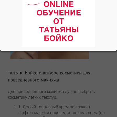
Татьяна Бойко о выборе косметики для
повседневного макияжа
Для повседневного макияжа лучше выбрать
косметику легких текстур.
1. Легкий тональный крем не создаст
эффект маски и нанесется тонким слоем (но