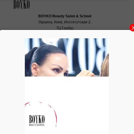
BOYKO Beauty Salon & School
Украина, Киев, Институтская 2,
ТЦ Глобус
School:
school@boyko.ua
,
+38(067)936‑29‑45
,
+38(096)497‑21‑99
Выбор косметики для повседневного
макияжа