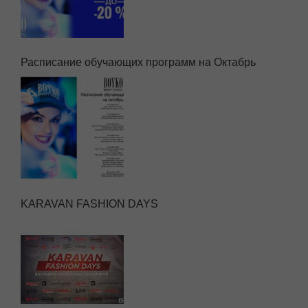
Расписание обучающих программ на Октабрь
KARAVAN FASHION DAYS