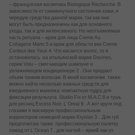
– французская косметика Biologique Recherche. В
зависимости от сиюминутного состояния кожи, я
чередую средства данной марки, так как они
могут быть предназначены как для основного
ухода, так и для интенсивного. Но неотъемлемая
часть ритуала – крем для лица Creme Au
Collagene Marin 5 и крем для области век Creme
Contour des Yeux 4. Что касается волос, то я
остановилась на итальянской марке Davines,
серии Volu – смягчающем шампуне и
увлажняющем кондиционере 2 . Они придают
объем тонким волосам. В моей косметичке также
можно найти несколько важных средств для
ежедневного макияжа: компактную пудру для
фиксации результата Studio Fix от M.A.C 8 и тушь
для ресниц Excess Noir, L`Oreal 9 . А вот круги под
глазами я маскирую профессиональным
корректором немецкой марки Kryolan 3 . Для губ
предпочитаю также профессиональную палетку
помад от L`Ocean 7 , для ногтей – яркий лак от