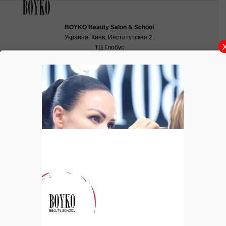
BOYKO Beauty Salon & School
Украина, Киев, Институтская 2,
ТЦ Глобус
School:
school@boyko.ua
,
+38(067)936‑29‑45
,
+38(096)497‑21‑99
Журнал MINI — Секреты красоты