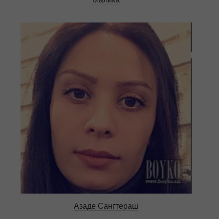
Азаде Сангтераш