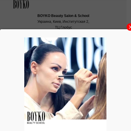
BOYKO Beauty Salon & School
Украина, Киев, Институтская 2,
ТЦ Глобус
School:
school@boyko.ua
,
+38(067)936‑29‑45
,
+38(096)497‑21‑99
Работы выпускников «До и после»